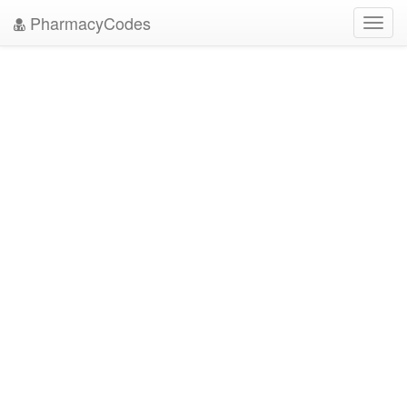
PharmacyCodes
Toggl
navig