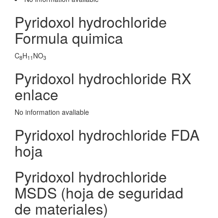
Pyridoxol hydrochloride
Formula quimica
C
H
NO
8
11
3
Pyridoxol hydrochloride RX
enlace
No information avaliable
Pyridoxol hydrochloride FDA
hoja
Pyridoxol hydrochloride
MSDS (hoja de seguridad
de materiales)