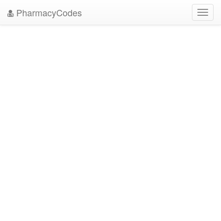
PharmacyCodes
Toggl
navig