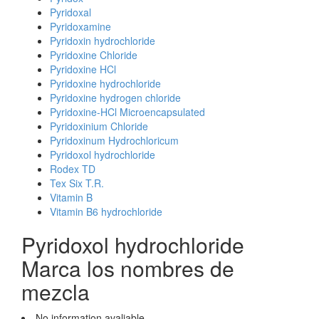
Pyridoxal
Pyridoxamine
Pyridoxin hydrochloride
Pyridoxine Chloride
Pyridoxine HCl
Pyridoxine hydrochloride
Pyridoxine hydrogen chloride
Pyridoxine-HCl Microencapsulated
Pyridoxinium Chloride
Pyridoxinum Hydrochloricum
Pyridoxol hydrochloride
Rodex TD
Tex Six T.R.
Vitamin B
Vitamin B6 hydrochloride
Pyridoxol hydrochloride
Marca los nombres de
mezcla
No information avaliable