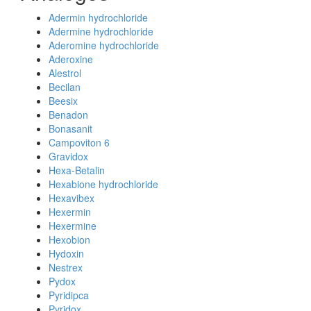
Adermin hydrochloride
Adermine hydrochloride
Aderomine hydrochloride
Aderoxine
Alestrol
Becilan
Beesix
Benadon
Bonasanit
Campoviton 6
Gravidox
Hexa-Betalin
Hexabione hydrochloride
Hexavibex
Hexermin
Hexermine
Hexobion
Hydoxin
Nestrex
Pydox
Pyridipca
Pyridox