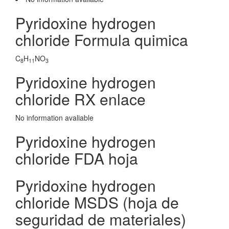
Pyridoxine hydrogen
chloride Formula quimica
C
H
NO
8
11
3
Pyridoxine hydrogen
chloride RX enlace
No information avaliable
Pyridoxine hydrogen
chloride FDA hoja
Pyridoxine hydrogen
chloride MSDS (hoja de
seguridad de materiales)