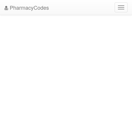
PharmacyCodes
Toggl
navig