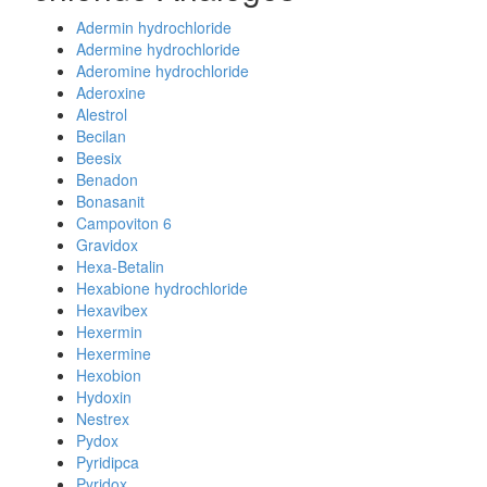
Adermin hydrochloride
Adermine hydrochloride
Aderomine hydrochloride
Aderoxine
Alestrol
Becilan
Beesix
Benadon
Bonasanit
Campoviton 6
Gravidox
Hexa-Betalin
Hexabione hydrochloride
Hexavibex
Hexermin
Hexermine
Hexobion
Hydoxin
Nestrex
Pydox
Pyridipca
Pyridox