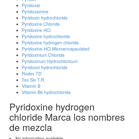
Pyridoxal
Pyridoxamine
Pyridoxin hydrochloride
Pyridoxine Chloride
Pyridoxine HCl
Pyridoxine hydrochloride
Pyridoxine hydrogen chloride
Pyridoxine-HCl Microencapsulated
Pyridoxinium Chloride
Pyridoxinum Hydrochloricum
Pyridoxol hydrochloride
Rodex TD
Tex Six T.R.
Vitamin B
Vitamin B6 hydrochloride
Pyridoxine hydrogen
chloride Marca los nombres
de mezcla
No information avaliable