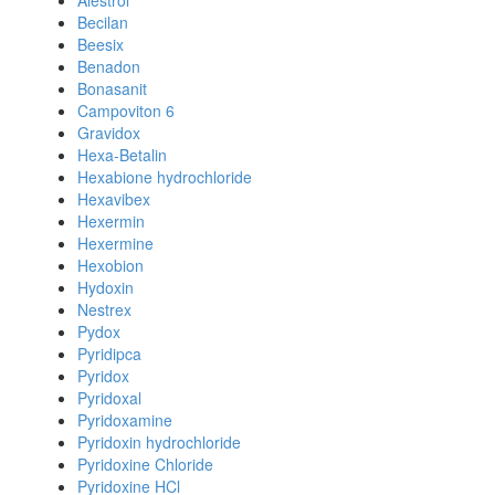
Alestrol
Becilan
Beesix
Benadon
Bonasanit
Campoviton 6
Gravidox
Hexa-Betalin
Hexabione hydrochloride
Hexavibex
Hexermin
Hexermine
Hexobion
Hydoxin
Nestrex
Pydox
Pyridipca
Pyridox
Pyridoxal
Pyridoxamine
Pyridoxin hydrochloride
Pyridoxine Chloride
Pyridoxine HCl