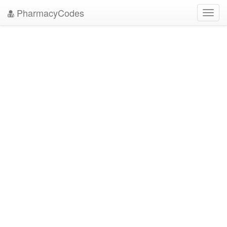
PharmacyCodes
Toggl
navig