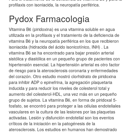
profilaxis con isoniacida, la neuropatía periférica.
Pydox Farmacologia
Vitamina B6 (piridoxina) es una vitamina soluble en agua
utilizada en la profilaxis y el tratamiento de la deficiencia de
vitamina B6 y la neuropatía periférica en los que recibieron
isoniacida (hidracida del ácido isonicotínico, INH) . La
vitamina B6 se ha encontrado para bajar presión arterial
sistólica y diastólica en un pequeño grupo de pacientes con
hipertensión esencial. La hipertensión arterial es otro factor
de riesgo para la aterosclerosis coronaria y enfermedades
del corazón. Otro estudio mostró clorhidrato de piridoxina
para inhibir ADP o epinefrina, la agregación plaquetaria
inducida y para reducir los niveles de colesterol total y
aumento del colesterol-HDL, una vez más en un pequeño
grupo de sujetos. La vitamina B6, en forma de piridoxal 5-
fosfato, se encontró para proteger a las células endoteliales
vasculares en la cultura de las lesiones por las plaquetas
activadas. Lesión y disfunción endotelial son los eventos
críticos de la iniciación en la patogénesis de la
aterosclerosis. Los estudios en humanos han demostrado