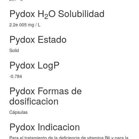
Pydox H
O Solubilidad
2
2.2e 005 mg / L
Pydox Estado
Solid
Pydox LogP
-0.784
Pydox Formas de
dosificacion
Cápsulas
Pydox Indicacion
Para el tratamiento de la deficiencia de vitamina B6 y para la