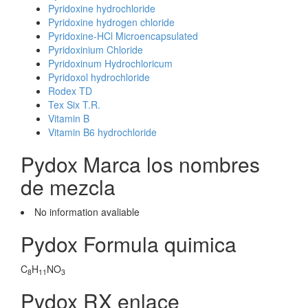
Pyridoxine hydrochloride
Pyridoxine hydrogen chloride
Pyridoxine-HCl Microencapsulated
Pyridoxinium Chloride
Pyridoxinum Hydrochloricum
Pyridoxol hydrochloride
Rodex TD
Tex Six T.R.
Vitamin B
Vitamin B6 hydrochloride
Pydox Marca los nombres
de mezcla
No information avaliable
Pydox Formula quimica
C
H
NO
8
11
3
Pydox RX enlace