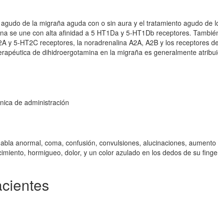
 agudo de la migraña aguda con o sin aura y el tratamiento agudo de l
mina se une con alta afinidad a 5 HT1Da y 5-HT1Db receptores. Tambié
2A y 5-HT2C receptores, la noradrenalina A2A, A2B y los receptores de
erapéutica de dihidroergotamina en la migraña es generalmente atribui
nica de administración
habla anormal, coma, confusión, convulsiones, alucinaciones, aumento 
cimiento, hormigueo, dolor, y un color azulado en los dedos de su fing
acientes