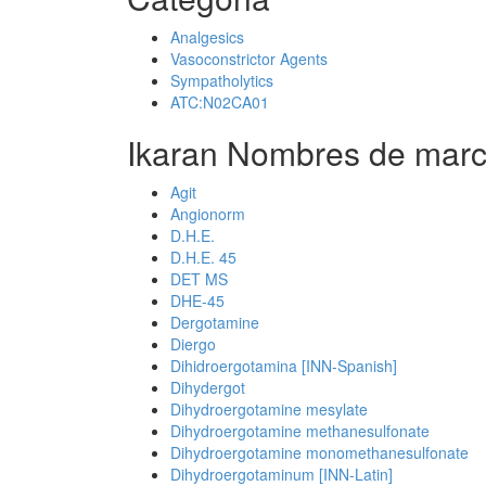
Analgesics
Vasoconstrictor Agents
Sympatholytics
ATC:N02CA01
Ikaran Nombres de marc
Agit
Angionorm
D.H.E.
D.H.E. 45
DET MS
DHE-45
Dergotamine
Diergo
Dihidroergotamina [INN-Spanish]
Dihydergot
Dihydroergotamine mesylate
Dihydroergotamine methanesulfonate
Dihydroergotamine monomethanesulfonate
Dihydroergotaminum [INN-Latin]