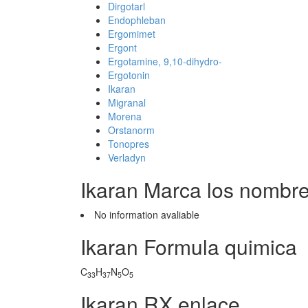
Dirgotarl
Endophleban
Ergomimet
Ergont
Ergotamine, 9,10-dihydro-
Ergotonin
Ikaran
Migranal
Morena
Orstanorm
Tonopres
Verladyn
Ikaran Marca los nombr
No information avaliable
Ikaran Formula quimica
C
H
N
O
33
37
5
5
Ikaran RX enlace