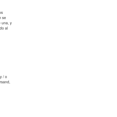
os
n se
 una, y
do al
y / o
ersand,