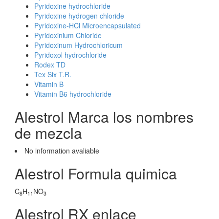
Pyridoxine hydrochloride
Pyridoxine hydrogen chloride
Pyridoxine-HCl Microencapsulated
Pyridoxinium Chloride
Pyridoxinum Hydrochloricum
Pyridoxol hydrochloride
Rodex TD
Tex Six T.R.
Vitamin B
Vitamin B6 hydrochloride
Alestrol Marca los nombres
de mezcla
No information avaliable
Alestrol Formula quimica
C
H
NO
8
11
3
Alestrol RX enlace