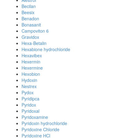
Alestrol
Becilan
Beesix
Benadon
Bonasanit
Campoviton 6
Gravidox
Hexa-Betalin
Hexabione hydrochloride
Hexavibex
Hexermin
Hexermine
Hexobion
Hydoxin
Nestrex
Pydox
Pyridipca
Pyridox
Pyridoxal
Pyridoxamine
Pyridoxin hydrochloride
Pyridoxine Chloride
Pyridoxine HCl