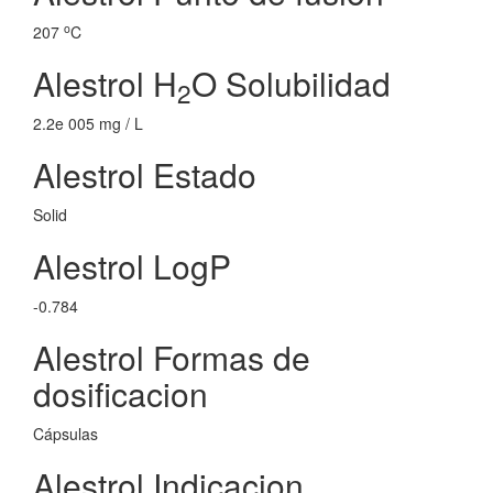
o
207
C
Alestrol H
O Solubilidad
2
2.2e 005 mg / L
Alestrol Estado
Solid
Alestrol LogP
-0.784
Alestrol Formas de
dosificacion
Cápsulas
Alestrol Indicacion