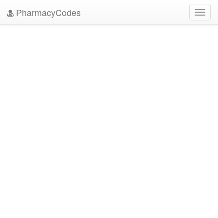
PharmacyCodes
Toggl
navig