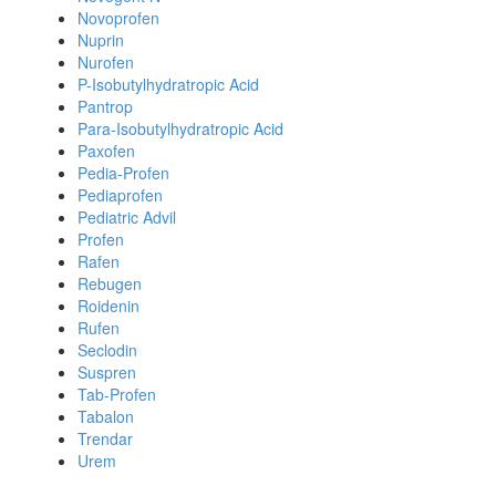
Novoprofen
Nuprin
Nurofen
P-Isobutylhydratropic Acid
Pantrop
Para-Isobutylhydratropic Acid
Paxofen
Pedia-Profen
Pediaprofen
Pediatric Advil
Profen
Rafen
Rebugen
Roidenin
Rufen
Seclodin
Suspren
Tab-Profen
Tabalon
Trendar
Urem