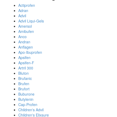
Actiprofen
Adran
Advil
Advil Liqui-Gels
Amersol
Amibufen
Anco
Andran
Anflagen
Apo-Ibuprofen
Apsifen
Apsifen-F
Artril 300
Bluton
Brufanic
Brufen
Brufort
Buburone
Butylenin
Cap-Profen
Children's Advil
Children's Elixsure