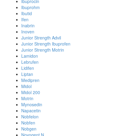
Ibuprocin
Ibuprohm
Ibutid
Ifen
Inabrin
Inoven
Junior Strength Advil
Junior Strength Ibuprofen
Junior Strength Motrin
Lamidon
Lebrufen
Lidifen
Liptan
Medipren
Midol
Midol 200
Motrin
Mynosedin
Napacetin
Nobfelon
Nobfen
Nobgen
Novogent N