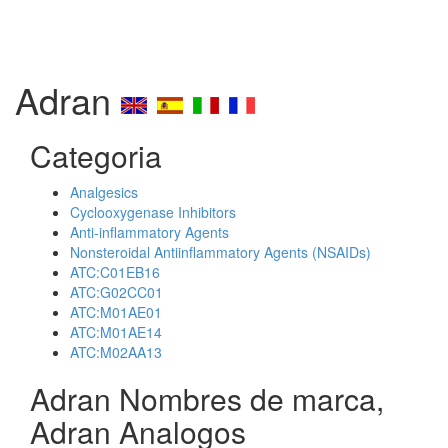
Adran
Categoria
Analgesics
Cyclooxygenase Inhibitors
Anti-inflammatory Agents
Nonsteroidal Antiinflammatory Agents (NSAIDs)
ATC:C01EB16
ATC:G02CC01
ATC:M01AE01
ATC:M01AE14
ATC:M02AA13
Adran Nombres de marca,
Adran Analogos