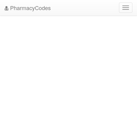
PharmacyCodes
Toggl
navig