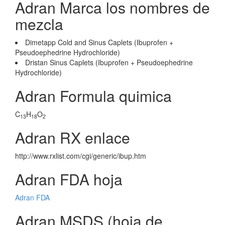
Adran Marca los nombres de
mezcla
Dimetapp Cold and Sinus Caplets (Ibuprofen +
Pseudoephedrine Hydrochloride)
Dristan Sinus Caplets (Ibuprofen + Pseudoephedrine
Hydrochloride)
Adran Formula quimica
C
H
O
13
18
2
Adran RX enlace
http://www.rxlist.com/cgi/generic/ibup.htm
Adran FDA hoja
Adran FDA
Adran MSDS (hoja de