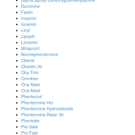
(alpha,alpha)-Dimethylphenethylamine
Duromine
Fastin
Inoamin
Ionamin
Linyl
Lipopill
Lonamin
Mirapront
Normephentermine
Obenix
Obestin-30
Oby-Trim
Omnibex
Ona Mast
Ona-Mast
Phentercot
Phentermine Hcl
Phentermine Hydrochloride
Phentermine Resin 30
Phentride
Pre-Sate
Pro-Fast