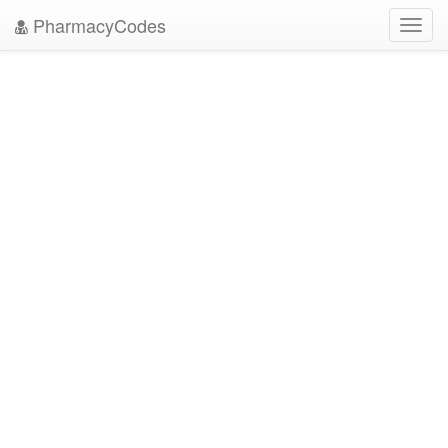
PharmacyCodes
Toggl
navig