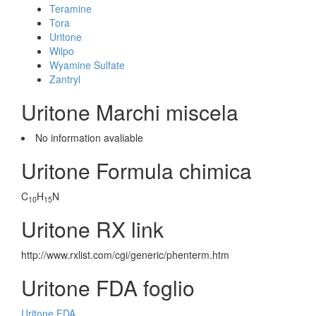
Teramine
Tora
Uritone
Wilpo
Wyamine Sulfate
Zantryl
Uritone Marchi miscela
No information avaliable
Uritone Formula chimica
C
H
N
10
15
Uritone RX link
http://www.rxlist.com/cgi/generic/phenterm.htm
Uritone FDA foglio
Uritone FDA