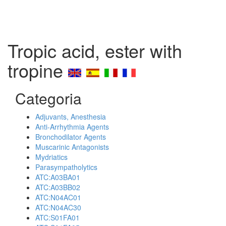
Tropic acid, ester with
tropine
Categoria
Adjuvants, Anesthesia
Anti-Arrhythmia Agents
Bronchodilator Agents
Muscarinic Antagonists
Mydriatics
Parasympatholytics
ATC:A03BA01
ATC:A03BB02
ATC:N04AC01
ATC:N04AC30
ATC:S01FA01