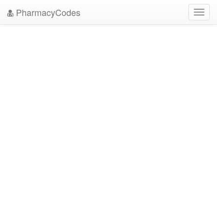
PharmacyCodes
Toggl
navig