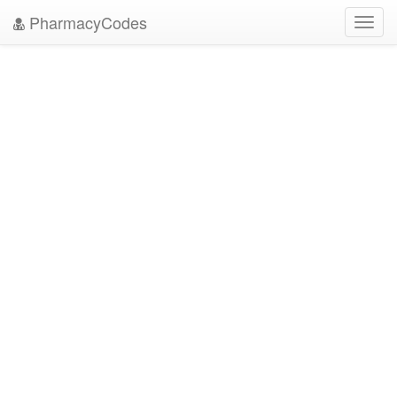
PharmacyCodes
Toggl
navig