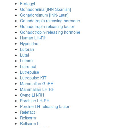
Fertagyl
Gonadorelina [INN-Spanish]
Gonadorelinum [INN-Latin]
Gonadotropin releasing hormone
Gonadotropin-releasing factor
Gonadotropin-releasing hormone
Human LH-RH
Hypocrine
Luforan
Lutal
Lutamin
Lutrefact
Lutrepulse
Lutrepulse KIT
Mammalian GnRH
Mammalian LH-RH
Ovine LH-RH
Porchine LH-RH
Porcine LH-releasing factor
Relefact
Relisorm
Relisorm L