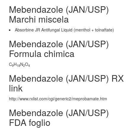
Mebendazole (JAN/USP)
Marchi miscela
Absorbine JR Antifungal Liquid (menthol + tolnaftate)
Mebendazole (JAN/USP)
Formula chimica
C
H
N
O
9
18
2
4
Mebendazole (JAN/USP) RX
link
http://www.rxlist.com/cgi/generic2/meprobamate.htm
Mebendazole (JAN/USP)
FDA foglio