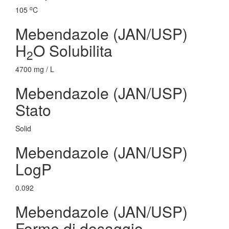
o
105
C
Mebendazole (JAN/USP)
H
O Solubilita
2
4700 mg / L
Mebendazole (JAN/USP)
Stato
Solid
Mebendazole (JAN/USP)
LogP
0.092
Mebendazole (JAN/USP)
Forme di dosaggio