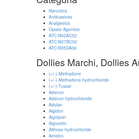
Narcotics
Antitussives
Analgesics
Opiate Agonists
ATC:N02AC52
ATC:N07BC02
ATC:R05DA06
Dollies Marchi, Dollies 
(+/-)-Methadone
(+/-)-Methadone hydrochloride
(+/-)-Tussal
Adanon
Adanon hydrochloride
Adolan
Algidon
Algolysin
Algovetin
Althose hydrochloride
Amidon