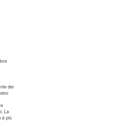
lore
ante dei
ssico
re
i. La
o è più