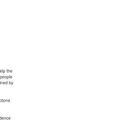
elp the
 people
mined by
ctions
ndence