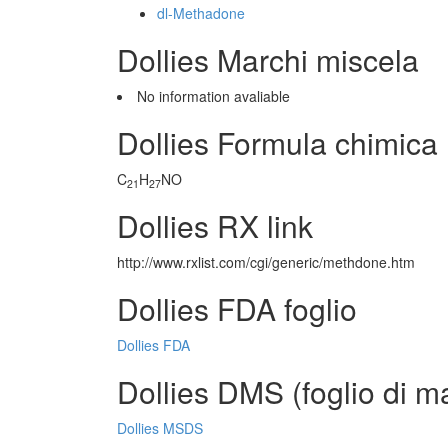
dl-Methadone
Dollies Marchi miscela
No information avaliable
Dollies Formula chimica
C
H
NO
21
27
Dollies RX link
http://www.rxlist.com/cgi/generic/methdone.htm
Dollies FDA foglio
Dollies FDA
Dollies DMS (foglio di ma
Dollies MSDS