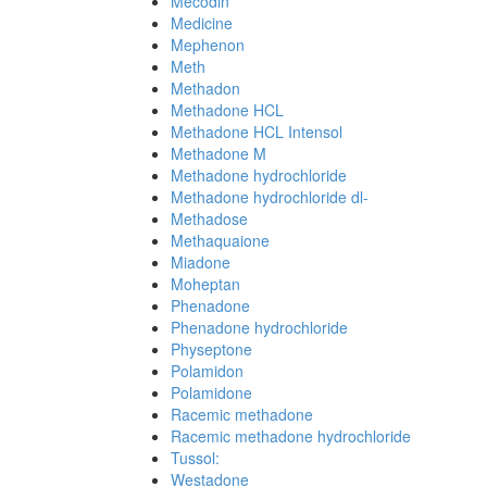
Mecodin
Medicine
Mephenon
Meth
Methadon
Methadone HCL
Methadone HCL Intensol
Methadone M
Methadone hydrochloride
Methadone hydrochloride dl-
Methadose
Methaquaione
Miadone
Moheptan
Phenadone
Phenadone hydrochloride
Physeptone
Polamidon
Polamidone
Racemic methadone
Racemic methadone hydrochloride
Tussol:
Westadone