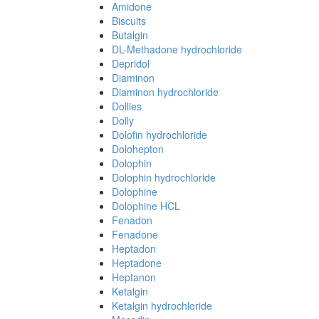
Amidone
Biscuits
Butalgin
DL-Methadone hydrochloride
Depridol
Diaminon
Diaminon hydrochloride
Dollies
Dolly
Dolofin hydrochloride
Dolohepton
Dolophin
Dolophin hydrochloride
Dolophine
Dolophine HCL
Fenadon
Fenadone
Heptadon
Heptadone
Heptanon
Ketalgin
Ketalgin hydrochloride