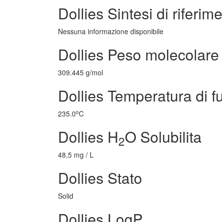
Dollies Sintesi di riferim
Nessuna informazione disponibile
Dollies Peso molecolare
309.445 g/mol
Dollies Temperatura di f
o
235.0
C
Dollies H
O Solubilita
2
48,5 mg / L
Dollies Stato
Solid
Dollies LogP