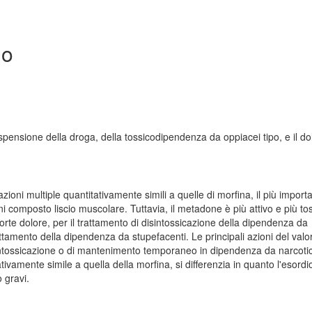
io
spensione della droga, della tossicodipendenza da oppiacei tipo, e il do
ioni multiple quantitativamente simili a quelle di morfina, il più import
i composto liscio muscolare. Tuttavia, il metadone è più attivo e più to
 forte dolore, per il trattamento di disintossicazione della dipendenza da
amento della dipendenza da stupefacenti. Le principali azioni del valo
sintossicazione o di mantenimento temporaneo in dipendenza da narcotic
amente simile a quella della morfina, si differenzia in quanto l'esordi
 gravi.