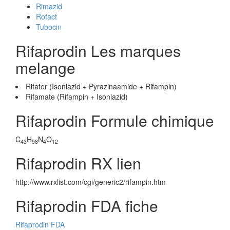
Rimazid
Rofact
Tubocin
Rifaprodin Les marques
melange
Rifater (Isoniazid + Pyrazinaamide + Rifampin)
Rifamate (Rifampin + Isoniazid)
Rifaprodin Formule chimique
C
H
N
O
43
58
4
12
Rifaprodin RX lien
http://www.rxlist.com/cgi/generic2/rifampin.htm
Rifaprodin FDA fiche
Rifaprodin FDA