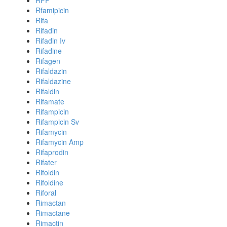
RFP
Rfamipicin
Rifa
Rifadin
Rifadin Iv
Rifadine
Rifagen
Rifaldazin
Rifaldazine
Rifaldin
Rifamate
Rifampicin
Rifampicin Sv
Rifamycin
Rifamycin Amp
Rifaprodin
Rifater
Rifoldin
Rifoldine
Riforal
Rimactan
Rimactane
Rimactin