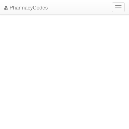
PharmacyCodes
Toggl
navig