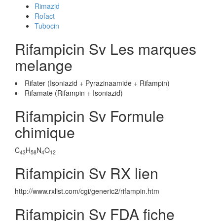
Rimazid
Rofact
Tubocin
Rifampicin Sv Les marques
melange
Rifater (Isoniazid + Pyrazinaamide + Rifampin)
Rifamate (Rifampin + Isoniazid)
Rifampicin Sv Formule
chimique
C
H
N
O
43
58
4
12
Rifampicin Sv RX lien
http://www.rxlist.com/cgi/generic2/rifampin.htm
Rifampicin Sv FDA fiche