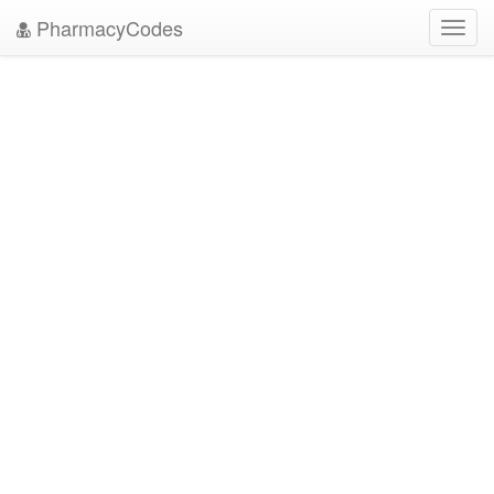
PharmacyCodes
Toggl
navig