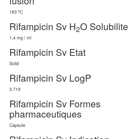
fusion
o
183
C
Rifampicin Sv H
O Solubilite
2
1,4 mg / ml
Rifampicin Sv Etat
Solid
Rifampicin Sv LogP
3.719
Rifampicin Sv Formes
pharmaceutiques
Capsule