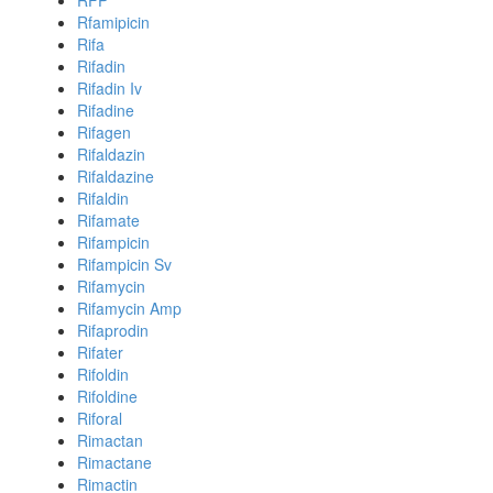
RFP
Rfamipicin
Rifa
Rifadin
Rifadin Iv
Rifadine
Rifagen
Rifaldazin
Rifaldazine
Rifaldin
Rifamate
Rifampicin
Rifampicin Sv
Rifamycin
Rifamycin Amp
Rifaprodin
Rifater
Rifoldin
Rifoldine
Riforal
Rimactan
Rimactane
Rimactin