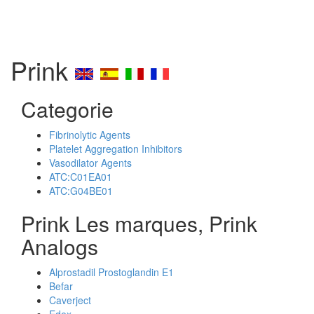
Prink
Categorie
Fibrinolytic Agents
Platelet Aggregation Inhibitors
Vasodilator Agents
ATC:C01EA01
ATC:G04BE01
Prink Les marques, Prink
Analogs
Alprostadil Prostoglandin E1
Befar
Caverject