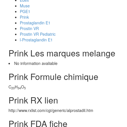
Edex
Muse
PGE1
Prink
Prostaglandin E1
Prostin VR
Prostin VR Pediatric
l-Prostaglandin E1
Prink Les marques melange
No information avaliable
Prink Formule chimique
C
H
O
20
34
5
Prink RX lien
http://www.rxlist.com/cgi/generic/alprostadil.htm
Prink FDA fiche