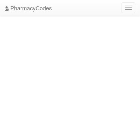
PharmacyCodes
Toggl
navig