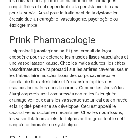
les nouveau-nés qui ont des malformations cardiaques
congénitales et qui dépendent de la persistance du canal
pour la survie. Aussi pour le traitement de la dysfonction
érectile due à neurogène, vasculogenic, psychogène ou
étiologie mixte.
Prink Pharmacologie
L'alprostadil (prostaglandine E1) est produit de façon
endogène pour se détendre les muscles lisses vasculaires et
une vasodilatation cause. Chez les mâles adultes, les effets
vasodilatateurs de l'alprostadil sur les artères caverneuses et
les trabéculaire muscles lisses des corps caverneux le
résultat de flux artériolaire et l'expansion rapides des
espaces lacunaires dans le corpus. Comme les sinusoïdes
élargi corporels sont compressés contre les l'albuginée,
drainage veineux dans les vaisseaux subtunical est entravée
et la rigidité pénienne se développe. Ceci est appelé le
caporal veino-occlusive mécanisme. Chez les nourrissons,
les vasodilatateurs effets de l'alprostadil augmentent le débit
sanguin pulmonaire ou systémique.