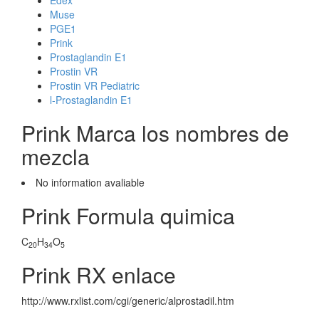
Edex
Muse
PGE1
Prink
Prostaglandin E1
Prostin VR
Prostin VR Pediatric
l-Prostaglandin E1
Prink Marca los nombres de
mezcla
No information avaliable
Prink Formula quimica
C
H
O
20
34
5
Prink RX enlace
http://www.rxlist.com/cgi/generic/alprostadil.htm