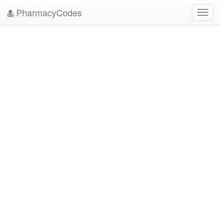
PharmacyCodes
Toggl
navig