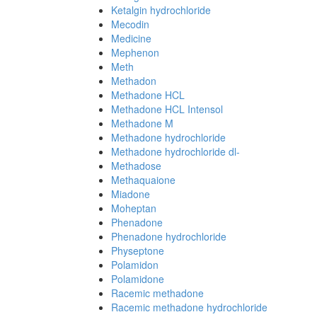
Ketalgin hydrochloride
Mecodin
Medicine
Mephenon
Meth
Methadon
Methadone HCL
Methadone HCL Intensol
Methadone M
Methadone hydrochloride
Methadone hydrochloride dl-
Methadose
Methaquaione
Miadone
Moheptan
Phenadone
Phenadone hydrochloride
Physeptone
Polamidon
Polamidone
Racemic methadone
Racemic methadone hydrochloride