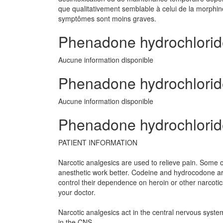
que qualitativement semblable à celui de la morphine,
symptômes sont moins graves.
Phenadone hydrochlorid
Aucune information disponible
Phenadone hydrochloride
Aucune information disponible
Phenadone hydrochloride
PATIENT INFORMATION
Narcotic analgesics are used to relieve pain. Some o
anesthetic work better. Codeine and hydrocodone ar
control their dependence on heroin or other narcoti
your doctor.
Narcotic analgesics act in the central nervous syste
in the CNS.