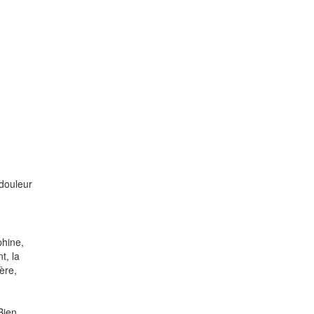
 douleur
phine,
t, la
ère,
Bien