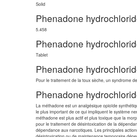
Solid
Phenadone hydrochlori
5.458
Phenadone hydrochlori
Tablet
Phenadone hydrochloride
Pour le traitement de la toux sèche, un syndrome d
Phenadone hydrochlori
La méthadone est un analgésique opioïde synthétique
le plus important de ce qui impliquent le système n
méthadone est plus actif et plus toxique que la mor
pour le traitement de désintoxication de la dépendan
dépendance aux narcotiques. Les principales actions 
désintoxication ou de maintenance temporaire dépe