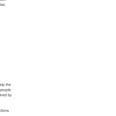
 les
elp the
 people
mined by
ctions