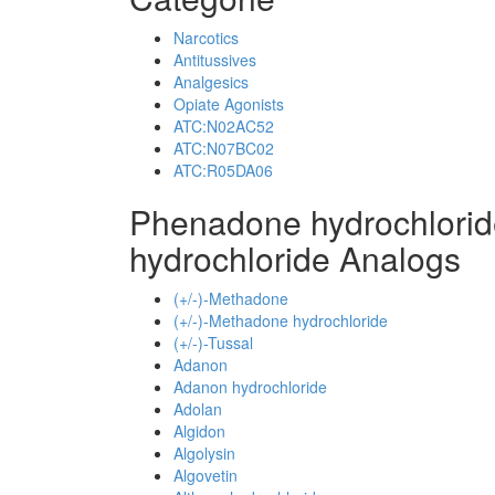
Narcotics
Antitussives
Analgesics
Opiate Agonists
ATC:N02AC52
ATC:N07BC02
ATC:R05DA06
Phenadone hydrochlori
hydrochloride Analogs
(+/-)-Methadone
(+/-)-Methadone hydrochloride
(+/-)-Tussal
Adanon
Adanon hydrochloride
Adolan
Algidon
Algolysin
Algovetin