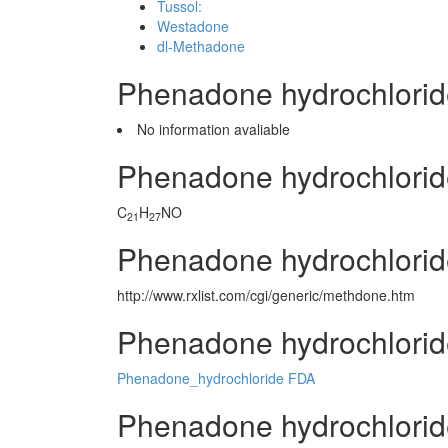
Tussol:
Westadone
dl-Methadone
Phenadone hydrochlori
No information avaliable
Phenadone hydrochlorid
C
H
NO
21
27
Phenadone hydrochlorid
http://www.rxlist.com/cgi/generic/methdone.htm
Phenadone hydrochlorid
Phenadone_hydrochloride FDA
Phenadone hydrochloride