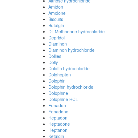
Althose hydrochloride
Amidon
Amidone
Biscuits
Butalgin
DL-Methadone hydrochloride
Depridol
Diaminon
Diaminon hydrochloride
Dollies
Dolly
Dolofin hydrochloride
Dolohepton
Dolophin
Dolophin hydrochloride
Dolophine
Dolophine HCL
Fenadon
Fenadone
Heptadon
Heptadone
Heptanon
Ketalgin