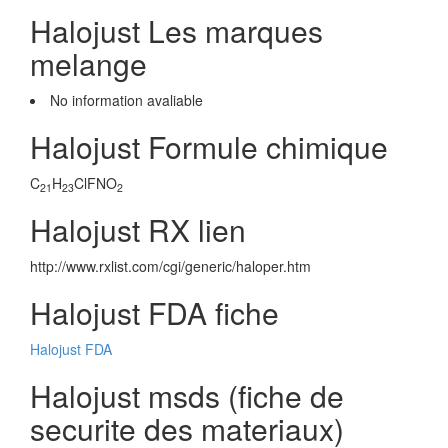
Halojust Les marques
melange
No information avaliable
Halojust Formule chimique
C
H
ClFNO
21
23
2
Halojust RX lien
http://www.rxlist.com/cgi/generic/haloper.htm
Halojust FDA fiche
Halojust FDA
Halojust msds (fiche de
securite des materiaux)