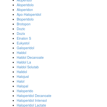
Aloperidol
Aloperidolo
Aloperidon
Apo-Haloperidol
Bioperidolo
Brotopon
Dozic
Dozix
Einalon S
Eukystol
Galoperidol
Haldol
Haldol Decanoate
Haldol La
Haldol Solutab
Halidol
Halojust
Halol
Halopal
Haloperido
Haloperidol Decanoate
Haloperidol Intensol
Haloperidol Lactate