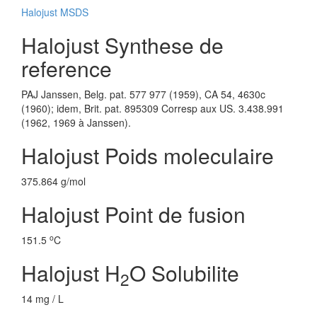
Halojust MSDS
Halojust Synthese de
reference
PAJ Janssen, Belg. pat. 577 977 (1959), CA 54, 4630c
(1960); idem, Brit. pat. 895309 Corresp aux US. 3.438.991
(1962, 1969 à Janssen).
Halojust Poids moleculaire
375.864 g/mol
Halojust Point de fusion
o
151.5
C
Halojust H
O Solubilite
2
14 mg / L