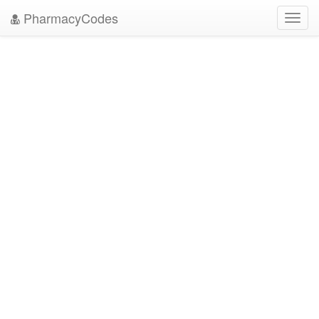
PharmacyCodes
Toggl
navig