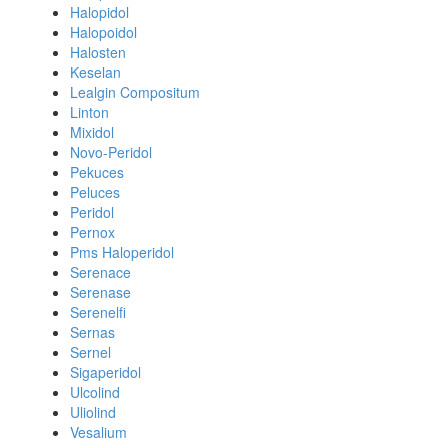
Halopidol
Halopoidol
Halosten
Keselan
Lealgin Compositum
Linton
Mixidol
Novo-Peridol
Pekuces
Peluces
Peridol
Pernox
Pms Haloperidol
Serenace
Serenase
Serenelfi
Sernas
Sernel
Sigaperidol
Ulcolind
Uliolind
Vesalium