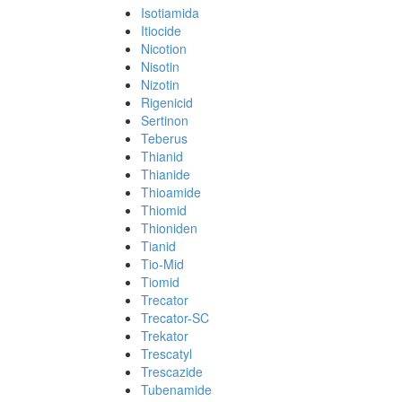
Isotiamida
Itiocide
Nicotion
Nisotin
Nizotin
Rigenicid
Sertinon
Teberus
Thianid
Thianide
Thioamide
Thiomid
Thioniden
Tianid
Tio-Mid
Tiomid
Trecator
Trecator-SC
Trekator
Trescatyl
Trescazide
Tubenamide