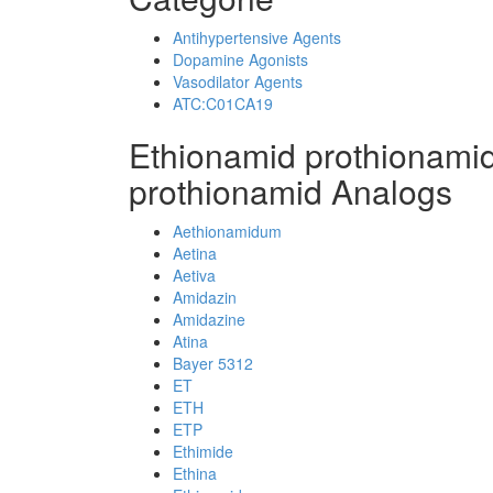
Antihypertensive Agents
Dopamine Agonists
Vasodilator Agents
ATC:C01CA19
Ethionamid prothionami
prothionamid Analogs
Aethionamidum
Aetina
Aetiva
Amidazin
Amidazine
Atina
Bayer 5312
ET
ETH
ETP
Ethimide
Ethina