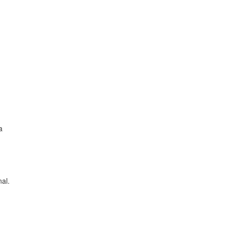
a
al.