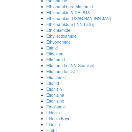
Ethinamide
Ethionamid prothionamid
Ethionamide & CRL8131
Ethionamide [USAN:BAN:INN:JAN]
Ethionamidum [INN-Latin]
Ethioniamide
Ethylisothiamide
Ethyonomide
Etimid
Etiocidan
Etionamid
Etionamida [INN-Spanish]
Etionamide [DCIT]
Etioniamid
Etionid
Etionizin
Etionizina
Etionizine
Fatoliamid
Iridocin
Iridocin Bayer
Iridozin
Isothin