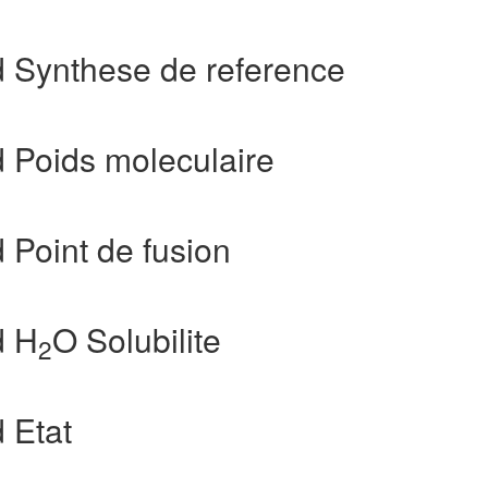
d Synthese de reference
 Poids moleculaire
 Point de fusion
d H
O Solubilite
2
 Etat