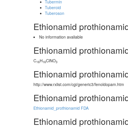
Tubermin
Tuberoid
Tuberoson
Ethionamid prothionami
No information avaliable
Ethionamid prothionami
C
H
ClNO
16
16
3
Ethionamid prothionamid
http://www.rxlist.com/cgi/generic3/fenoldopam.htm
Ethionamid prothionami
Ethionamid_prothionamid FDA
Ethionamid prothionamid