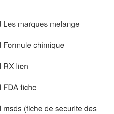
d Les marques melange
d Formule chimique
 RX lien
d FDA fiche
 msds (fiche de securite des