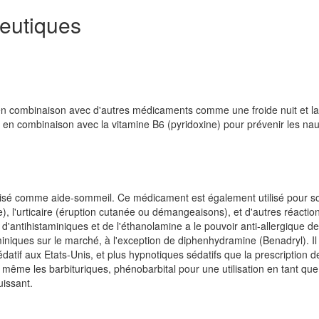
eutiques
en combinaison avec d'autres médicaments comme une froide nuit et la
 en combinaison avec la vitamine B6 (pyridoxine) pour prévenir les na
lisé comme aide-sommeil. Ce médicament est également utilisé pour s
), l'urticaire (éruption cutanée ou démangeaisons), et d'autres réactio
'antihistaminiques et de l'éthanolamine a le pouvoir anti-allergique de
iniques sur le marché, à l'exception de diphenhydramine (Benadryl). Il
édatif aux Etats-Unis, et plus hypnotiques sédatifs que la prescription d
 même les barbituriques, phénobarbital pour une utilisation en tant que
uissant.