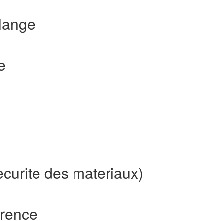
lange
e
ecurite des materiaux)
erence