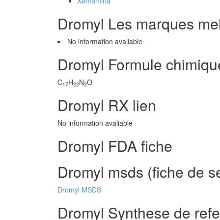
Xamamina
Dromyl Les marques me
No information avaliable
Dromyl Formule chimiqu
C
H
N
O
17
22
2
Dromyl RX lien
No information avaliable
Dromyl FDA fiche
Dromyl msds (fiche de s
Dromyl MSDS
Dromyl Synthese de ref