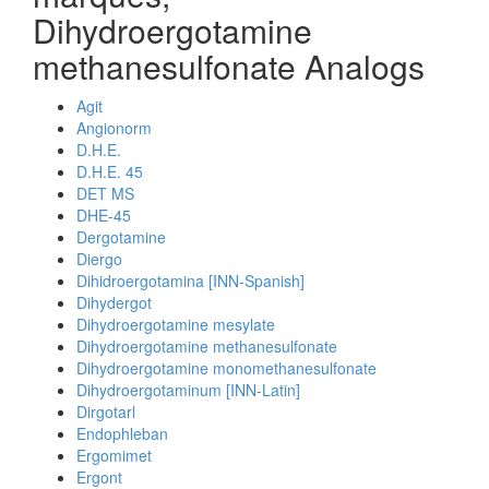
Dihydroergotamine
methanesulfonate Analogs
Agit
Angionorm
D.H.E.
D.H.E. 45
DET MS
DHE-45
Dergotamine
Diergo
Dihidroergotamina [INN-Spanish]
Dihydergot
Dihydroergotamine mesylate
Dihydroergotamine methanesulfonate
Dihydroergotamine monomethanesulfonate
Dihydroergotaminum [INN-Latin]
Dirgotarl
Endophleban
Ergomimet
Ergont