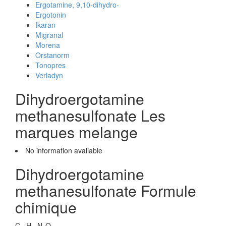
Ergotamine, 9,10-dihydro-
Ergotonin
Ikaran
Migranal
Morena
Orstanorm
Tonopres
Verladyn
Dihydroergotamine
methanesulfonate Les
marques melange
No information avaliable
Dihydroergotamine
methanesulfonate Formule
chimique
C
H
N
O