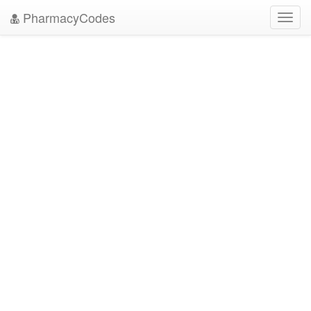
PharmacyCodes
Toggl
navig