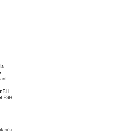
la
e
nant
 GnRH
 et FSH
utanée