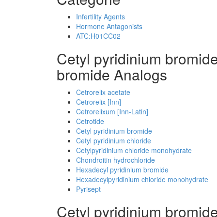
Infertility Agents
Hormone Antagonists
ATC:H01CC02
Cetyl pyridinium bromid
bromide Analogs
Cetrorelix acetate
Cetrorelix [Inn]
Cetrorelixum [Inn-Latin]
Cetrotide
Cetyl pyridinium bromide
Cetyl pyridinium chloride
Cetylpyridinium chloride monohydrate
Chondroitin hydrochloride
Hexadecyl pyridinium bromide
Hexadecylpyridinium chloride monohydrate
Pyrisept
Cetyl pyridinium bromi