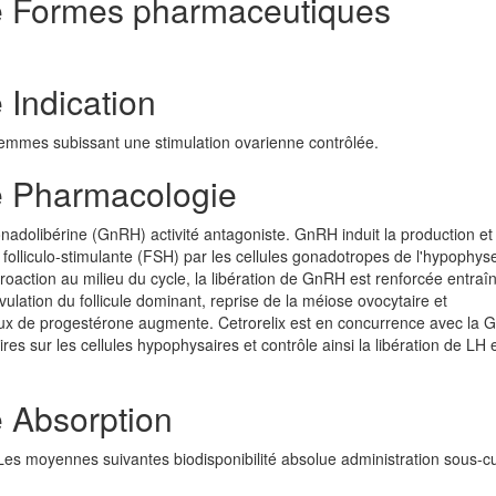
de Formes pharmaceutiques
 Indication
 femmes subissant une stimulation ovarienne contrôlée.
e Pharmacologie
nadolibérine (GnRH) activité antagoniste. GnRH induit la production et 
 folliculo-stimulante (FSH) par les cellules gonadotropes de l'hypophys
étroaction au milieu du cycle, la libération de GnRH est renforcée entraî
ovulation du follicule dominant, reprise de la méiose ovocytaire et
taux de progestérone augmente. Cetrorelix est en concurrence avec la
es sur les cellules hypophysaires et contrôle ainsi la libération de LH
e Absorption
es moyennes suivantes biodisponibilité absolue administration sous-c