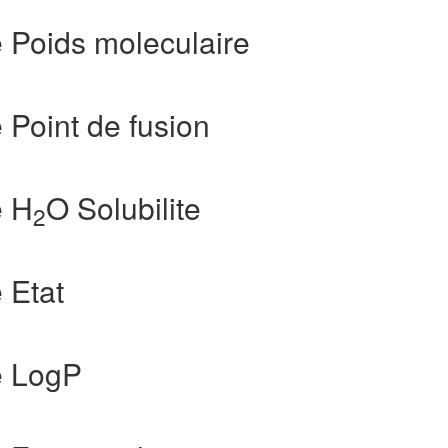
e Poids moleculaire
 Point de fusion
e H
O Solubilite
2
 Etat
e LogP