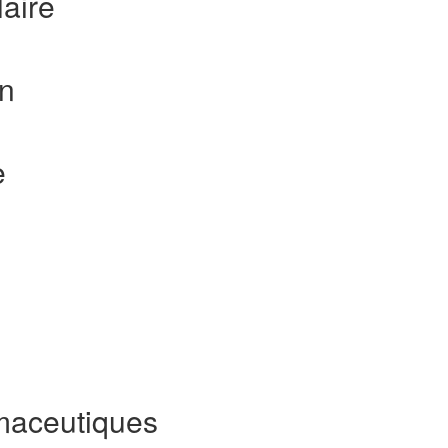
aire
on
e
maceutiques