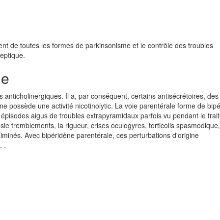
ent de toutes les formes de parkinsonisme et le contrôle des troubles
eptique.
ie
 anticholinergiques. Il a, par conséquent, certains antisécrétoires, des 
e possède une activité nicotinolytic. La voie parentérale forme de bip
es épisodes aigus de troubles extrapyramidaux parfois vu pendant le tra
ésie tremblements, la rigueur, crises oculogyres, torticolis spasmodique
iminés. Avec bipéridène parentérale, ces perturbations d'origine
 .