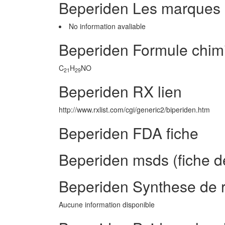
Beperiden Les marques
No information avaliable
Beperiden Formule chim
C
H
NO
21
29
Beperiden RX lien
http://www.rxlist.com/cgi/generic2/biperiden.htm
Beperiden FDA fiche
Beperiden msds (fiche d
Beperiden Synthese de 
Aucune information disponible