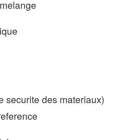
 melange
ique
e securite des materiaux)
reference