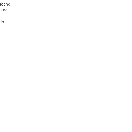
 sèche,
ture
 la