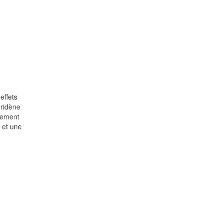
effets
éridène
itement
, et une