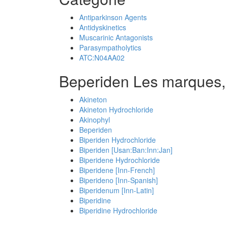
Antiparkinson Agents
Antidyskinetics
Muscarinic Antagonists
Parasympatholytics
ATC:N04AA02
Beperiden Les marques,
Akineton
Akineton Hydrochloride
Akinophyl
Beperiden
Biperiden Hydrochloride
Biperiden [Usan:Ban:Inn:Jan]
Biperidene Hydrochloride
Biperidene [Inn-French]
Biperideno [Inn-Spanish]
Biperidenum [Inn-Latin]
Biperidine
Biperidine Hydrochloride