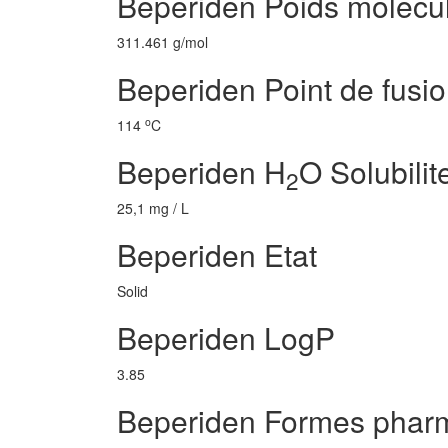
Beperiden Poids molecul
311.461 g/mol
Beperiden Point de fusi
o
114
C
Beperiden H
O Solubilit
2
25,1 mg / L
Beperiden Etat
Solid
Beperiden LogP
3.85
Beperiden Formes phar