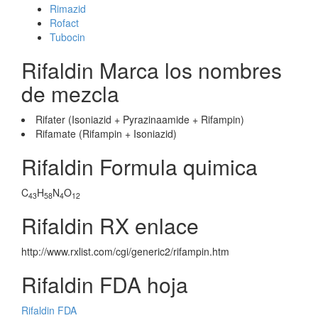
Rimazid
Rofact
Tubocin
Rifaldin Marca los nombres
de mezcla
Rifater (Isoniazid + Pyrazinaamide + Rifampin)
Rifamate (Rifampin + Isoniazid)
Rifaldin Formula quimica
C
H
N
O
43
58
4
12
Rifaldin RX enlace
http://www.rxlist.com/cgi/generic2/rifampin.htm
Rifaldin FDA hoja
Rifaldin FDA