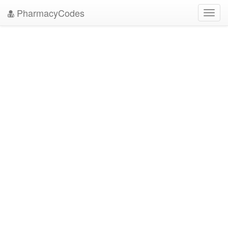
PharmacyCodes
Toggl
navig