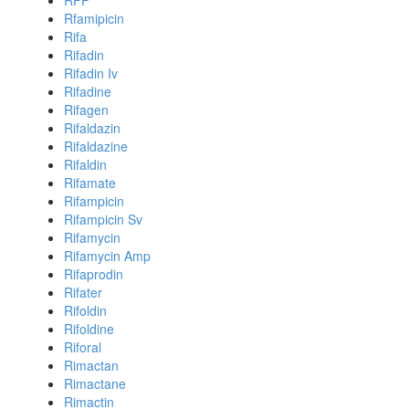
RFP
Rfamipicin
Rifa
Rifadin
Rifadin Iv
Rifadine
Rifagen
Rifaldazin
Rifaldazine
Rifaldin
Rifamate
Rifampicin
Rifampicin Sv
Rifamycin
Rifamycin Amp
Rifaprodin
Rifater
Rifoldin
Rifoldine
Riforal
Rimactan
Rimactane
Rimactin