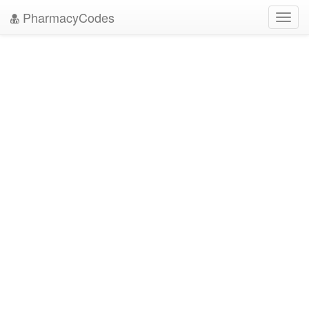
PharmacyCodes
Toggl
navig