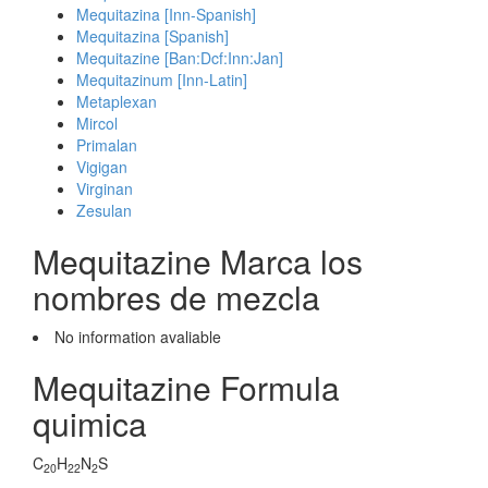
Mequitazina [Inn-Spanish]
Mequitazina [Spanish]
Mequitazine [Ban:Dcf:Inn:Jan]
Mequitazinum [Inn-Latin]
Metaplexan
Mircol
Primalan
Vigigan
Virginan
Zesulan
Mequitazine Marca los
nombres de mezcla
No information avaliable
Mequitazine Formula
quimica
C
H
N
S
20
22
2