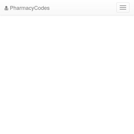
PharmacyCodes
Toggl
navig