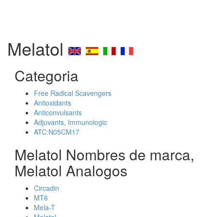
Melatol
Categoria
Free Radical Scavengers
Antioxidants
Anticonvulsants
Adjuvants, Immunologic
ATC:N05CM17
Melatol Nombres de marca,
Melatol Analogos
Circadin
MT6
Mela-T