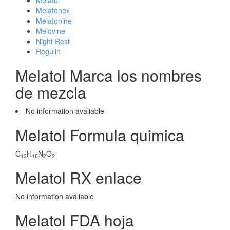
Melatol
Melatonex
Melatonine
Melovine
Night Rest
Regulin
Melatol Marca los nombres
de mezcla
No information avaliable
Melatol Formula quimica
C
H
N
O
13
16
2
2
Melatol RX enlace
No information avaliable
Melatol FDA hoja