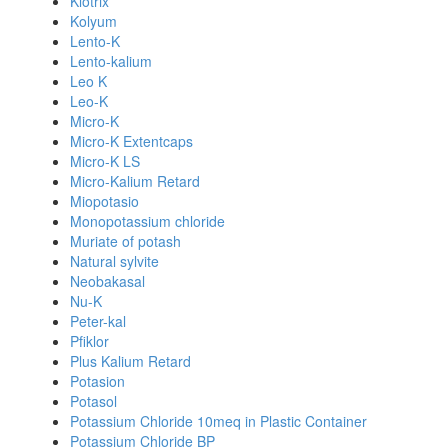
Klotrix
Kolyum
Lento-K
Lento-kalium
Leo K
Leo-K
Micro-K
Micro-K Extentcaps
Micro-K LS
Micro-Kalium Retard
Miopotasio
Monopotassium chloride
Muriate of potash
Natural sylvite
Neobakasal
Nu-K
Peter-kal
Pfiklor
Plus Kalium Retard
Potasion
Potasol
Potassium Chloride 10meq in Plastic Container
Potassium Chloride BP