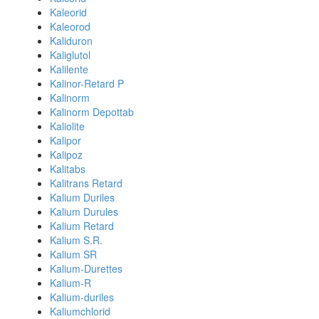
Kaleorid
Kaleorod
Kaliduron
Kaliglutol
Kalilente
Kalinor-Retard P
Kalinorm
Kalinorm Depottab
Kaliolite
Kalipor
Kalipoz
Kalitabs
Kalitrans Retard
Kalium Duriles
Kalium Durules
Kalium Retard
Kalium S.R.
Kalium SR
Kalium-Durettes
Kalium-R
Kalium-duriles
Kaliumchlorid