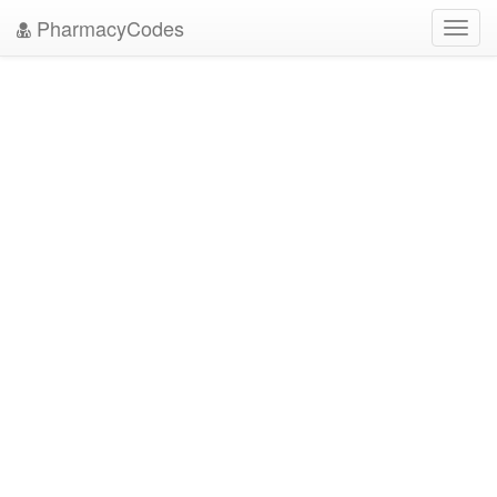
PharmacyCodes
Toggl
navig