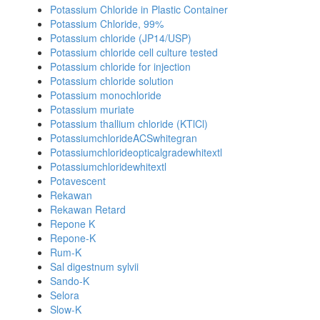
Potassium Chloride in Plastic Container
Potassium Chloride, 99%
Potassium chloride (JP14/USP)
Potassium chloride cell culture tested
Potassium chloride for injection
Potassium chloride solution
Potassium monochloride
Potassium muriate
Potassium thallium chloride (KTlCl)
PotassiumchlorideACSwhitegran
Potassiumchlorideopticalgradewhitextl
Potassiumchloridewhitextl
Potavescent
Rekawan
Rekawan Retard
Repone K
Repone-K
Rum-K
Sal digestnum sylvii
Sando-K
Selora
Slow-K