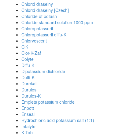
Chlorid draselny
Chlorid draselny [Czech]
Chloride of potash
Chloride standard solution 1000 ppm
Chloropotassuril
Chloropotassuril diffu-K
Chlorvescent
ClK
Clor-K-Zaf
Colyte
Diffu-K
Dipotassium dichloride
Duffi-K
Durekal
Durules
Durules-K
Emplets potassium chloride
Enpott
Enseal
Hydrochloric acid potassium salt (1:1)
Infalyte
K Tab