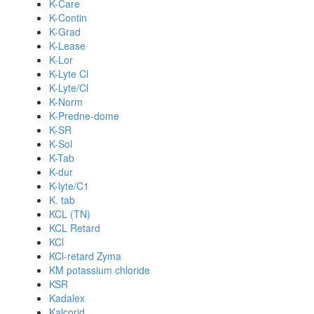
K-Care
K-Contin
K-Grad
K-Lease
K-Lor
K-Lyte Cl
K-Lyte/Cl
K-Norm
K-Predne-dome
K-SR
K-Sol
K-Tab
K-dur
K-lyte/C1
K. tab
KCL (TN)
KCL Retard
KCl
KCl-retard Zyma
KM potassium chloride
KSR
Kadalex
Kalcorid