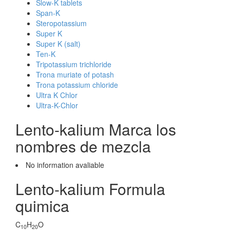
Slow-K tablets
Span-K
Steropotassium
Super K
Super K (salt)
Ten-K
Tripotassium trichloride
Trona muriate of potash
Trona potassium chloride
Ultra K Chlor
Ultra-K-Chlor
Lento-kalium Marca los
nombres de mezcla
No information avaliable
Lento-kalium Formula
quimica
C
H
O
10
20