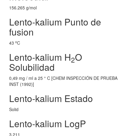
156.265 g/mol
Lento-kalium Punto de
fusion
o
43
C
Lento-kalium H
O
2
Solubilidad
0,49 mg / ml a 25 ° C [CHEM INSPECCIÓN DE PRUEBA
INST (1992)]
Lento-kalium Estado
Solid
Lento-kalium LogP
3.211