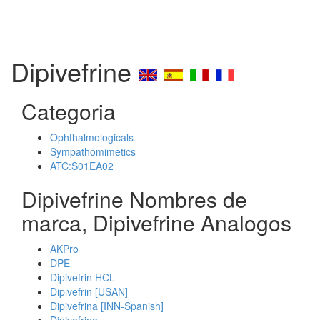
Dipivefrine
Categoria
Ophthalmologicals
Sympathomimetics
ATC:S01EA02
Dipivefrine Nombres de
marca, Dipivefrine Analogos
AKPro
DPE
Dipivefrin HCL
Dipivefrin [USAN]
Dipivefrina [INN-Spanish]