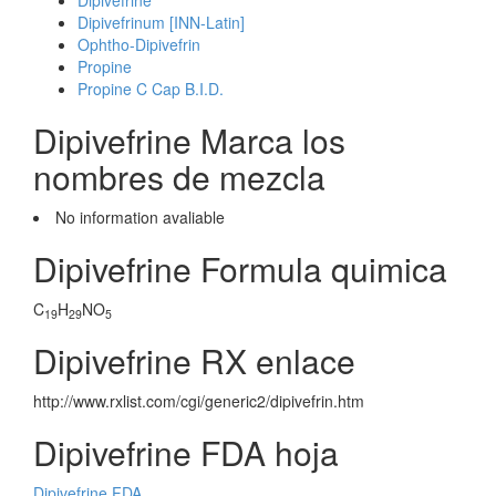
Dipivefrine
Dipivefrinum [INN-Latin]
Ophtho-Dipivefrin
Propine
Propine C Cap B.I.D.
Dipivefrine Marca los
nombres de mezcla
No information avaliable
Dipivefrine Formula quimica
C
H
NO
19
29
5
Dipivefrine RX enlace
http://www.rxlist.com/cgi/generic2/dipivefrin.htm
Dipivefrine FDA hoja
Dipivefrine FDA