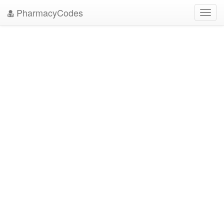
PharmacyCodes
Toggl
navig