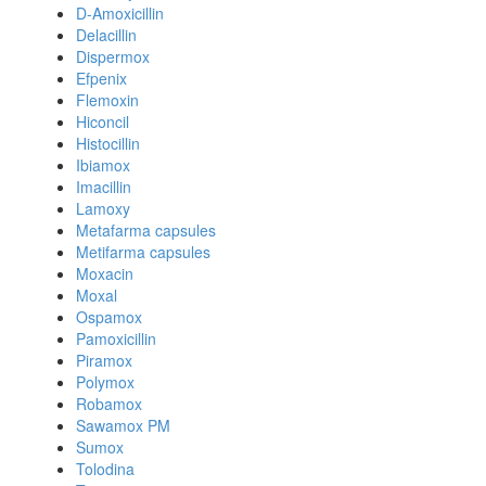
D-Amoxicillin
Delacillin
Dispermox
Efpenix
Flemoxin
Hiconcil
Histocillin
Ibiamox
Imacillin
Lamoxy
Metafarma capsules
Metifarma capsules
Moxacin
Moxal
Ospamox
Pamoxicillin
Piramox
Polymox
Robamox
Sawamox PM
Sumox
Tolodina