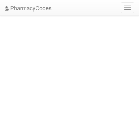
PharmacyCodes
Toggl
navig