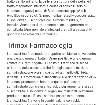
tratto genito-urinario, la pelle e la struttura della pelle, e il
tratto respiratorio inferiore a causa di sensibili (solo b-
lattamasi-negativi) ceppi di Streptococcus spp. (A-e b-
emolitico ceppi solo), S. pneumoniae, Staphylococcus spp.,
H. influenzae, Escherichia coli, Proteus mirabilis, o E.
faecalis. Anche per il trattamento di acuta, gonorrea non
complicata (Ano-genitale e infezioni uretrali) a causa di N.
gonorrhoeae (maschi e femmine).
Trimox Farmacologia
L'amoxicillina è un moderato-spettro antibiotico attivo contro
una vasta gamma di batteri Gram-positivi, e una gamma
limitata di Gram-negativi. Di solito è il farmaco di scelta
all'interno della classe perché è meglio assorbito, dopo
somministrazione orale, rispetto ad altri antibiotici beta-
lattamici. L'amoxicillina è suscettibile alla degradazione di β-
lattamasi produttori di batteri, e quindi può essere
somministrato con clavulanico acido per aumentare la sua
suscettibilità. L'incidenza di organismi resistenti β-lattamasi
produttori, tra cui E. coli, sembra essere in aumento.
L'amoxicillina è a volte in combinazione con acido