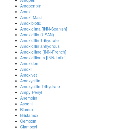
Amopen
Amopenixin
Amoxi
Amoxi-Mast
Amoxibiotic
Amoxicilina [INN-Spanish]
Amoxicillin (USAN)
Amoxicillin Trihydrate
Amoxicillin anhydrous
Amoxicilline [INN-French]
Amoxicillinum [INN-Latin]
Amoxiden
Amoxil
Amoxivet
Amoxycillin
Amoxycillin Trihydrate
Ampy-Penyl
Anemolin
Aspenil
Biomox
Bristamox
Cemoxin
Clamoxyl