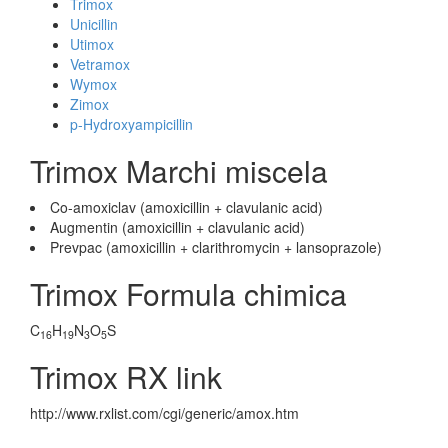
Trimox
Unicillin
Utimox
Vetramox
Wymox
Zimox
p-Hydroxyampicillin
Trimox Marchi miscela
Co-amoxiclav (amoxicillin + clavulanic acid)
Augmentin (amoxicillin + clavulanic acid)
Prevpac (amoxicillin + clarithromycin + lansoprazole)
Trimox Formula chimica
C
H
N
O
S
16
19
3
5
Trimox RX link
http://www.rxlist.com/cgi/generic/amox.htm