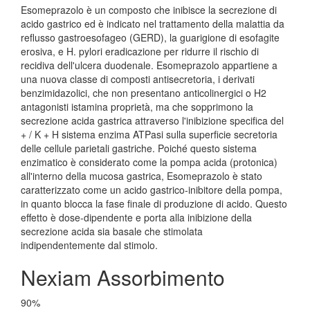
Esomeprazolo è un composto che inibisce la secrezione di
acido gastrico ed è indicato nel trattamento della malattia da
reflusso gastroesofageo (GERD), la guarigione di esofagite
erosiva, e H. pylori eradicazione per ridurre il rischio di
recidiva dell'ulcera duodenale. Esomeprazolo appartiene a
una nuova classe di composti antisecretoria, i derivati
benzimidazolici, che non presentano anticolinergici o H2
antagonisti istamina proprietà, ma che sopprimono la
secrezione acida gastrica attraverso l'inibizione specifica del
+ / K + H sistema enzima ATPasi sulla superficie secretoria
delle cellule parietali gastriche. Poiché questo sistema
enzimatico è considerato come la pompa acida (protonica)
all'interno della mucosa gastrica, Esomeprazolo è stato
caratterizzato come un acido gastrico-inibitore della pompa,
in quanto blocca la fase finale di produzione di acido. Questo
effetto è dose-dipendente e porta alla inibizione della
secrezione acida sia basale che stimolata
indipendentemente dal stimolo.
Nexiam Assorbimento
90%