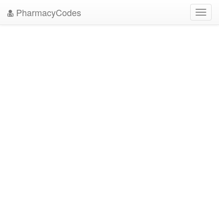
PharmacyCodes
Toggl
navig