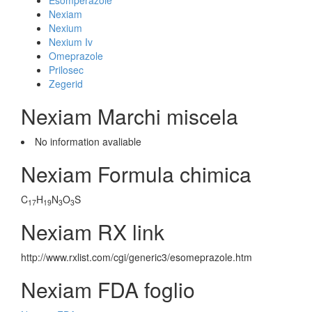
Esomperazole
Nexiam
Nexium
Nexium Iv
Omeprazole
Prilosec
Zegerid
Nexiam Marchi miscela
No information avaliable
Nexiam Formula chimica
C
H
N
O
S
17
19
3
3
Nexiam RX link
http://www.rxlist.com/cgi/generic3/esomeprazole.htm
Nexiam FDA foglio