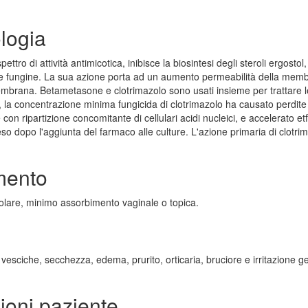
logia
tro di attività antimicotica, inibisce la biosintesi degli steroli ergostol
e fungine. La sua azione porta ad un aumento permeabilità della mem
membrana. Betametasone e clotrimazolo sono usati insieme per trattare l
ne, la concentrazione minima fungicida di clotrimazolo ha causato perdite
con ripartizione concomitante di cellulari acidi nucleici, e accelerato etf
eso dopo l'aggiunta del farmaco alle culture. L'azione primaria di clotri
mento
olare, minimo assorbimento vaginale o topica.
vesciche, secchezza, edema, prurito, orticaria, bruciore e irritazione g
oni paziente