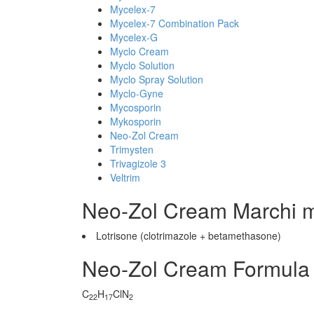
Mycelex-7
Mycelex-7 Combination Pack
Mycelex-G
Myclo Cream
Myclo Solution
Myclo Spray Solution
Myclo-Gyne
Mycosporin
Mykosporin
Neo-Zol Cream
Trimysten
Trivagizole 3
Veltrim
Neo-Zol Cream Marchi m
Lotrisone (clotrimazole + betamethasone)
Neo-Zol Cream Formula 
C
H
ClN
22
17
2