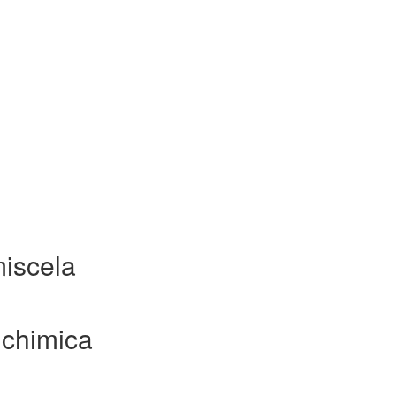
iscela
chimica