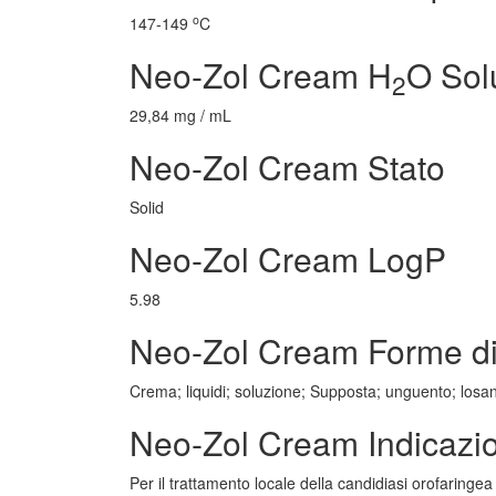
o
147-149
C
Neo-Zol Cream H
O Solu
2
29,84 mg / mL
Neo-Zol Cream Stato
Solid
Neo-Zol Cream LogP
5.98
Neo-Zol Cream Forme di
Crema; liquidi; soluzione; Supposta; unguento; losa
Neo-Zol Cream Indicazi
Per il trattamento locale della candidiasi orofaringea 