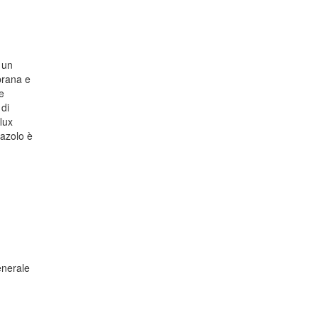
, un
brana e
e
 di
lux
mazolo è
enerale