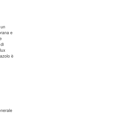
, un
brana e
e
 di
lux
mazolo è
enerale