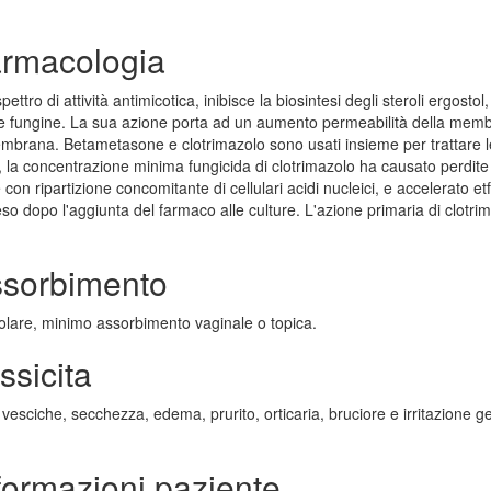
armacologia
tro di attività antimicotica, inibisce la biosintesi degli steroli ergostol
e fungine. La sua azione porta ad un aumento permeabilità della mem
membrana. Betametasone e clotrimazolo sono usati insieme per trattare l
ne, la concentrazione minima fungicida di clotrimazolo ha causato perdite
con ripartizione concomitante di cellulari acidi nucleici, e accelerato etf
eso dopo l'aggiunta del farmaco alle culture. L'azione primaria di clotri
Assorbimento
olare, minimo assorbimento vaginale o topica.
ssicita
vesciche, secchezza, edema, prurito, orticaria, bruciore e irritazione g
nformazioni paziente