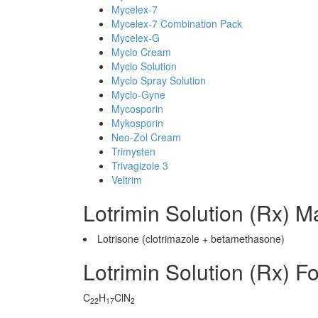
Mycelex-7
Mycelex-7 Combination Pack
Mycelex-G
Myclo Cream
Myclo Solution
Myclo Spray Solution
Myclo-Gyne
Mycosporin
Mykosporin
Neo-Zol Cream
Trimysten
Trivagizole 3
Veltrim
Lotrimin Solution (Rx) M
Lotrisone (clotrimazole + betamethasone)
Lotrimin Solution (Rx) F
C
H
ClN
22
17
2