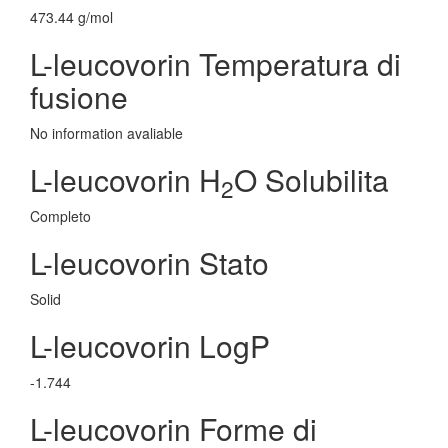
473.44 g/mol
L-leucovorin Temperatura di
fusione
No information avaliable
L-leucovorin H
O Solubilita
2
Completo
L-leucovorin Stato
Solid
L-leucovorin LogP
-1.744
L-leucovorin Forme di