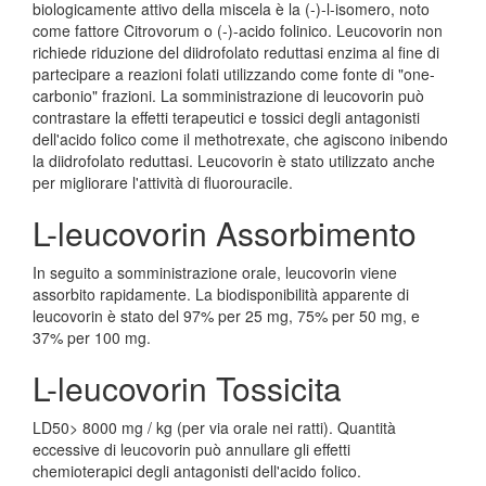
biologicamente attivo della miscela è la (-)-l-isomero, noto
come fattore Citrovorum o (-)-acido folinico. Leucovorin non
richiede riduzione del diidrofolato reduttasi enzima al fine di
partecipare a reazioni folati utilizzando come fonte di "one-
carbonio" frazioni. La somministrazione di leucovorin può
contrastare la effetti terapeutici e tossici degli antagonisti
dell'acido folico come il methotrexate, che agiscono inibendo
la diidrofolato reduttasi. Leucovorin è stato utilizzato anche
per migliorare l'attività di fluorouracile.
L-leucovorin Assorbimento
In seguito a somministrazione orale, leucovorin viene
assorbito rapidamente. La biodisponibilità apparente di
leucovorin è stato del 97% per 25 mg, 75% per 50 mg, e
37% per 100 mg.
L-leucovorin Tossicita
LD50> 8000 mg / kg (per via orale nei ratti). Quantità
eccessive di leucovorin può annullare gli effetti
chemioterapici degli antagonisti dell'acido folico.