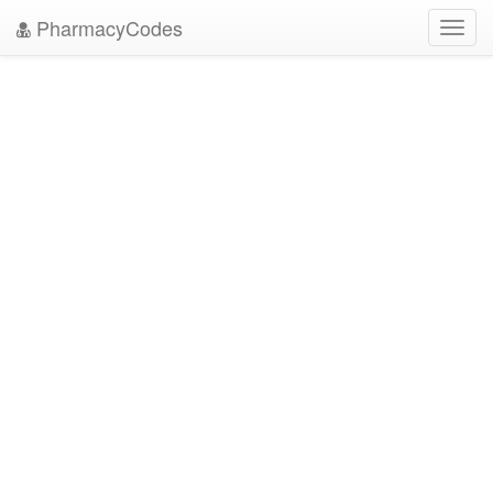
PharmacyCodes
Toggl
navig