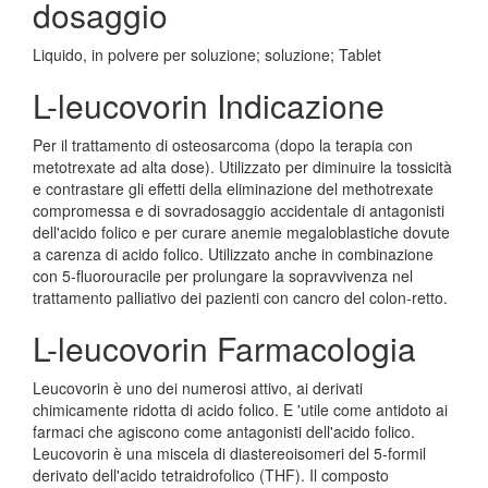
dosaggio
Liquido, in polvere per soluzione; soluzione; Tablet
L-leucovorin Indicazione
Per il trattamento di osteosarcoma (dopo la terapia con
metotrexate ad alta dose). Utilizzato per diminuire la tossicità
e contrastare gli effetti della eliminazione del methotrexate
compromessa e di sovradosaggio accidentale di antagonisti
dell'acido folico e per curare anemie megaloblastiche dovute
a carenza di acido folico. Utilizzato anche in combinazione
con 5-fluorouracile per prolungare la sopravvivenza nel
trattamento palliativo dei pazienti con cancro del colon-retto.
L-leucovorin Farmacologia
Leucovorin è uno dei numerosi attivo, ai derivati
chimicamente ridotta di acido folico. E 'utile come antidoto ai
farmaci che agiscono come antagonisti dell'acido folico.
Leucovorin è una miscela di diastereoisomeri del 5-formil
derivato dell'acido tetraidrofolico (THF). Il composto