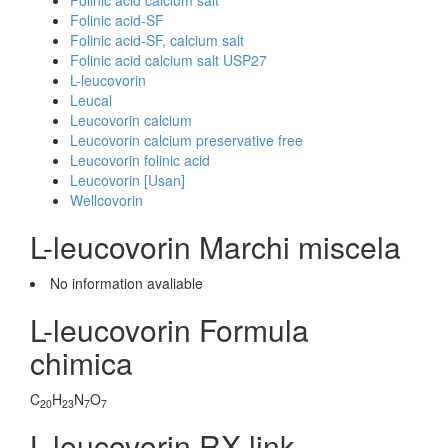
Folinic acid calcium salt
Folinic acid-SF
Folinic acid-SF, calcium salt
Folinic acid calcium salt USP27
L-leucovorin
Leucal
Leucovorin calcium
Leucovorin calcium preservative free
Leucovorin folinic acid
Leucovorin [Usan]
Wellcovorin
L-leucovorin Marchi miscela
No information avaliable
L-leucovorin Formula
chimica
C
H
N
O
20
23
7
7
L-leucovorin RX link