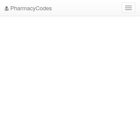
PharmacyCodes
Toggl
navig