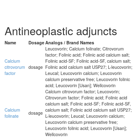
Antineoplastic adjuncts
Name
Dosage
Analogs / Brand Names
Leucovorin; Calcium folinate; Citrovorum
factor; Folinic acid; Folinic acid calcium salt;
Calcium
Folinic acid-SF; Folinic acid-SF, calcium salt;
citrovorum
dosage
Folinic acid calcium salt USP27; L-leucovorin;
factor
Leucal; Leucovorin calcium; Leucovorin
calcium preservative free; Leucovorin folinic
acid; Leucovorin [Usan]; Wellcovorin
Calcium citrovorum factor; Leucovorin;
Citrovorum factor; Folinic acid; Folinic acid
calcium salt; Folinic acid-SF; Folinic acid-SF,
Calcium
calcium salt; Folinic acid calcium salt USP27;
dosage
folinate
L-leucovorin; Leucal; Leucovorin calcium;
Leucovorin calcium preservative free;
Leucovorin folinic acid; Leucovorin [Usan];
Wellcovorin