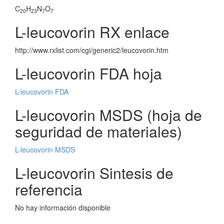
C
H
N
O
20
23
7
7
L-leucovorin RX enlace
http://www.rxlist.com/cgi/generic2/leucovorin.htm
L-leucovorin FDA hoja
L-leucovorin FDA
L-leucovorin MSDS (hoja de
seguridad de materiales)
L-leucovorin MSDS
L-leucovorin Sintesis de
referencia
No hay información disponible