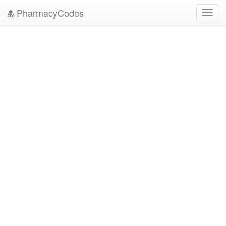
PharmacyCodes
Toggl
navig