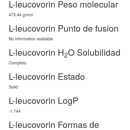
L-leucovorin Peso molecular
473.44 g/mol
L-leucovorin Punto de fusion
No information avaliable
L-leucovorin H
O Solubilidad
2
Completo
L-leucovorin Estado
Solid
L-leucovorin LogP
-1.744
L-leucovorin Formas de