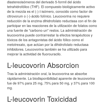
diastereoisómeros del derivado 5-formil del ácido
tetrahidrofólico (THF). El compuesto biológicamente activo
de la mezcla es el (-)-l-isómero, conocido como factor de
citrovorum o (-)-ácido folínico. Leucovorina no requiere
reducción de la enzima dihidrofolato reductasa con el fin de
participar en las reacciones de la utilización de folatos como
una fuente de "carbono-un" restos. La administración de
leucovorina puede contrarrestar la efectos terapéuticos y
tóxicos de los antagonistas del ácido fólico como el
metotrexato, que actúan por la dihidrofolato reductasa
inhibidores. Leucovorina también se ha utilizado para
mejorar la actividad de fluorouracilo.
L-leucovorin Absorcion
Tras la administración oral, la leucovorina se absorbe
rápidamente. La biodisponibilidad aparente de leucovorina
fue de 97% para 25 mg, 75% para 50 mg, y 37% para 100
mg.
L-leucovorin Toxicidad