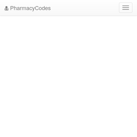
PharmacyCodes
Toggl
navig