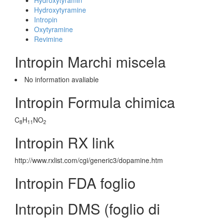
Hydroxytyramin
Hydroxytyramine
Intropin
Oxytyramine
Revimine
Intropin Marchi miscela
No information avaliable
Intropin Formula chimica
C
H
NO
8
11
2
Intropin RX link
http://www.rxlist.com/cgi/generic3/dopamine.htm
Intropin FDA foglio
Intropin DMS (foglio di