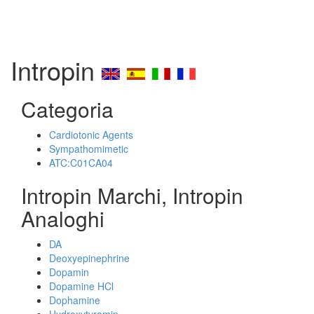
Intropin
Categoria
Cardiotonic Agents
Sympathomimetic
ATC:C01CA04
Intropin Marchi, Intropin
Analoghi
DA
Deoxyepinephrine
Dopamin
Dopamine HCl
Dophamine