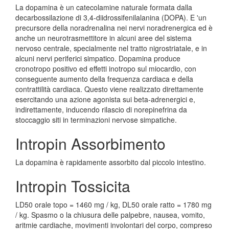
La dopamina è un catecolamine naturale formata dalla
decarbossilazione di 3,4-diidrossifenilalanina (DOPA). E 'un
precursore della noradrenalina nei nervi noradrenergica ed è
anche un neurotrasmettitore in alcuni aree del sistema
nervoso centrale, specialmente nel tratto nigrostriatale, e in
alcuni nervi periferici simpatico. Dopamina produce
cronotropo positivo ed effetti inotropo sul miocardio, con
conseguente aumento della frequenza cardiaca e della
contrattilità cardiaca. Questo viene realizzato direttamente
esercitando una azione agonista sui beta-adrenergici e,
indirettamente, inducendo rilascio di norepinefrina da
stoccaggio siti in terminazioni nervose simpatiche.
Intropin Assorbimento
La dopamina è rapidamente assorbito dal piccolo intestino.
Intropin Tossicita
LD50 orale topo = 1460 mg / kg, DL50 orale ratto = 1780 mg
/ kg. Spasmo o la chiusura delle palpebre, nausea, vomito,
aritmie cardiache, movimenti involontari del corpo, compreso