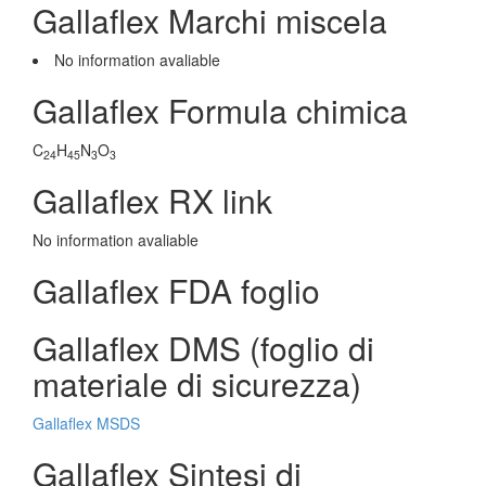
Gallaflex Marchi miscela
No information avaliable
Gallaflex Formula chimica
C
H
N
O
24
45
3
3
Gallaflex RX link
No information avaliable
Gallaflex FDA foglio
Gallaflex DMS (foglio di
materiale di sicurezza)
Gallaflex MSDS
Gallaflex Sintesi di