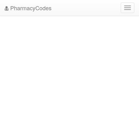
PharmacyCodes
Toggl
navig