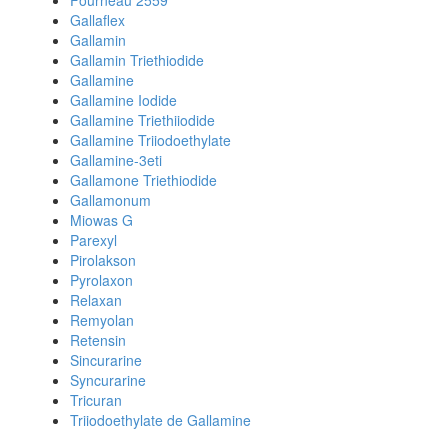
Fourneau 2559
Gallaflex
Gallamin
Gallamin Triethiodide
Gallamine
Gallamine Iodide
Gallamine Triethiiodide
Gallamine Triiodoethylate
Gallamine-3eti
Gallamone Triethiodide
Gallamonum
Miowas G
Parexyl
Pirolakson
Pyrolaxon
Relaxan
Remyolan
Retensin
Sincurarine
Syncurarine
Tricuran
Triiodoethylate de Gallamine