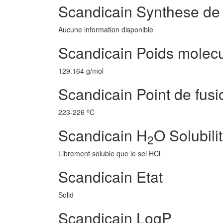
Scandicain Synthese de
Aucune information disponible
Scandicain Poids molecu
129.164 g/mol
Scandicain Point de fusi
o
223-226
C
Scandicain H
O Solubili
2
Librement soluble que le sel HCl
Scandicain Etat
Solid
Scandicain LogP