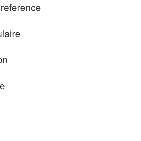
 reference
laire
on
te