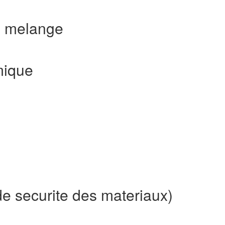
s melange
mique
e securite des materiaux)