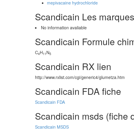
mepivacaine hydrochloride
Scandicain Les marque
No information avaliable
Scandicain Formule chi
C
H
N
4
11
5
Scandicain RX lien
http://www.rxlist.com/cgi/generic4/glumetza.htm
Scandicain FDA fiche
Scandicain FDA
Scandicain msds (fiche d
Scandicain MSDS