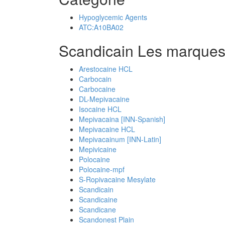
Hypoglycemic Agents
ATC:A10BA02
Scandicain Les marques
Arestocaine HCL
Carbocain
Carbocaine
DL-Mepivacaine
Isocaine HCL
Mepivacaina [INN-Spanish]
Mepivacaine HCL
Mepivacainum [INN-Latin]
Mepivicaine
Polocaine
Polocaine-mpf
S-Ropivacaine Mesylate
Scandicain
Scandicaine
Scandicane
Scandonest Plain