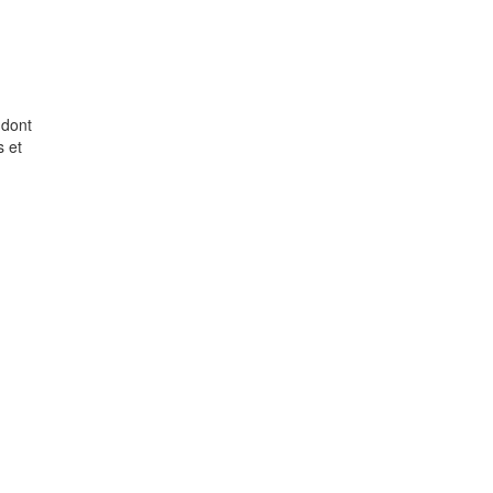
 dont
s et