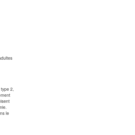
adultes
 type 2,
uement
uisent
mie.
ns le