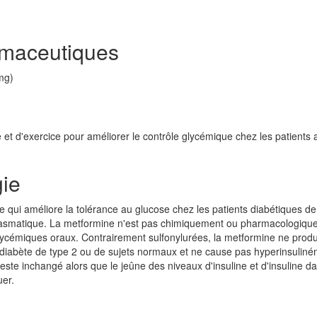
rmaceutiques
mg)
t d'exercice pour améliorer le contrôle glycémique chez les patients 
ie
 qui améliore la tolérance au glucose chez les patients diabétiques de
plasmatique. La metformine n'est pas chimiquement ou pharmacologiq
rglycémiques oraux. Contrairement sulfonylurées, la metformine ne prod
t diabète de type 2 ou de sujets normaux et ne cause pas hyperinsuliné
reste inchangé alors que le jeûne des niveaux d'insuline et d'insuline da
er.