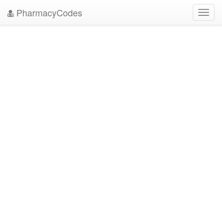
PharmacyCodes
Toggl
navig