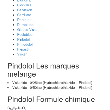
Blockin L
Blocklin L
Calvisken
Cardilate
Decreten
Durapindol
Glauco-Visken
Pectobloc
Pinbetol
Prinodolol
Pynastin
Visken
Pindolol Les marques
melange
Viskazide 10/25tab (Hydrochlorothiazide + Pindolol)
Viskazide 10/50tab (Hydrochlorothiazide + Pindolol)
Pindolol Formule chimique
C
H
N
O
14
20
2
2