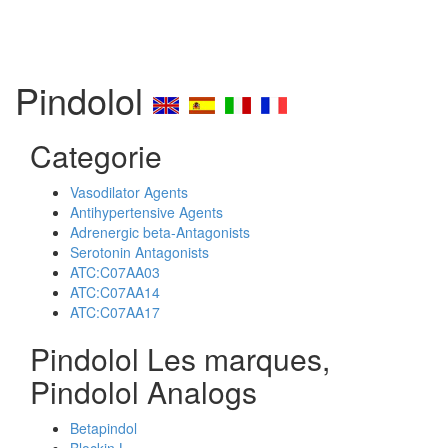
Pindolol
Categorie
Vasodilator Agents
Antihypertensive Agents
Adrenergic beta-Antagonists
Serotonin Antagonists
ATC:C07AA03
ATC:C07AA14
ATC:C07AA17
Pindolol Les marques,
Pindolol Analogs
Betapindol