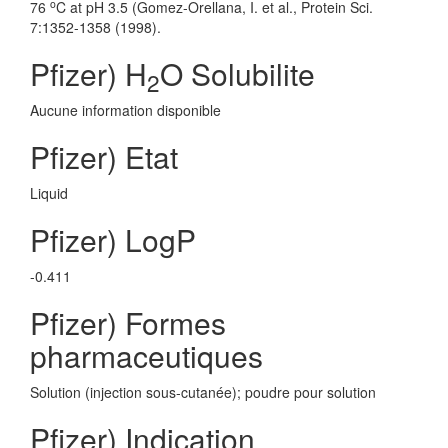
o
76
C at pH 3.5 (Gomez-Orellana, I. et al., Protein Sci.
7:1352-1358 (1998).
Pfizer) H
O Solubilite
2
Aucune information disponible
Pfizer) Etat
Liquid
Pfizer) LogP
-0.411
Pfizer) Formes
pharmaceutiques
Solution (injection sous-cutanée); poudre pour solution
Pfizer) Indication