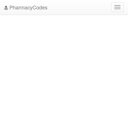
PharmacyCodes
Toggl
navig