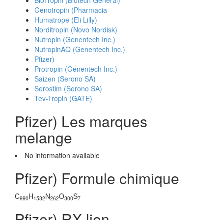
BioTropin (Biotech General)
Genotropin (Pharmacia
Humatrope (Eli Lilly)
Norditropin (Novo Nordisk)
Nutropin (Genentech Inc.)
NutropinAQ (Genentech Inc.)
Pfizer)
Protropin (Genentech Inc.)
Saizen (Serono SA)
Serostim (Serono SA)
Tev-Tropin (GATE)
Pfizer) Les marques
melange
No information avaliable
Pfizer) Formule chimique
C
H
N
O
S
990
1532
262
300
7
Pfizer) RX lien