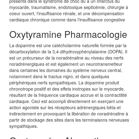
présents dans le syndrome de choc dû à un infarctus du
myocarde, traumatisme, endotoxique septicémie, chirurgie à
coeur ouvert, l'insuffisance rénale, et une décompensation
cardiaque chronique comme dans l'insuffisance congestive
Oxytyramine Pharmacologie
La dopamine est une catécholamine naturelle formée par la
décarboxylation de la 3,4-dihydroxyphénylalanine (DOPA). Il
est un précurseur de la noradrénaline au niveau des nerfs
noradrénergiques et est également un neurotransmetteur
dans certaines les domaines du système nerveux central,
notamment dans le tractus nigro, et dans quelques
périphériques nerfs sympathiques. La dopamine produit
chronotrope positif et des effets inotropes sur le myocarde,
résultant de la fréquence cardiaque accrue et la contractilité
cardiaque. Ceci est accompli directement en exerçant une
action agoniste sur les récepteurs adrénergiques bêta-et
indirectement en provoquant la libération de noradrénaline à
partir de stockage des sites dans les terminaisons nerveuses
sympathiques.