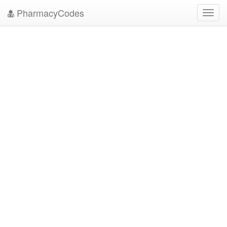
PharmacyCodes
Toggl
navig