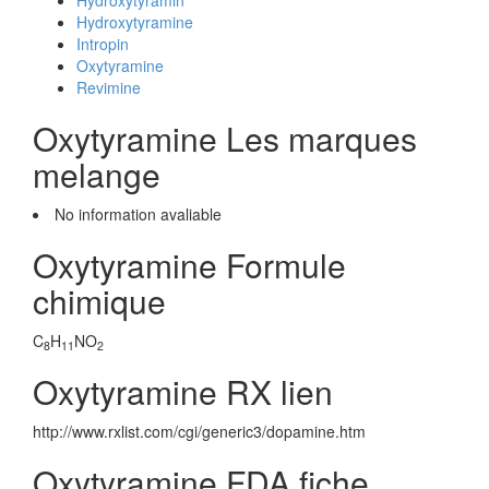
Hydroxytyramin
Hydroxytyramine
Intropin
Oxytyramine
Revimine
Oxytyramine Les marques
melange
No information avaliable
Oxytyramine Formule
chimique
C
H
NO
8
11
2
Oxytyramine RX lien
http://www.rxlist.com/cgi/generic3/dopamine.htm
Oxytyramine FDA fiche