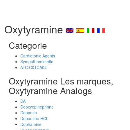
Oxytyramine
Categorie
Cardiotonic Agents
Sympathomimetic
ATC:C01CA04
Oxytyramine Les marques,
Oxytyramine Analogs
DA
Deoxyepinephrine
Dopamin
Dopamine HCl
Dophamine