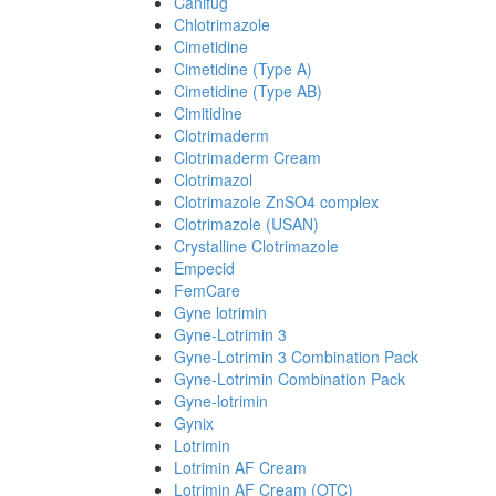
Canifug
Chlotrimazole
Cimetidine
Cimetidine (Type A)
Cimetidine (Type AB)
Cimitidine
Clotrimaderm
Clotrimaderm Cream
Clotrimazol
Clotrimazole ZnSO4 complex
Clotrimazole (USAN)
Crystalline Clotrimazole
Empecid
FemCare
Gyne lotrimin
Gyne-Lotrimin 3
Gyne-Lotrimin 3 Combination Pack
Gyne-Lotrimin Combination Pack
Gyne-lotrimin
Gynix
Lotrimin
Lotrimin AF Cream
Lotrimin AF Cream (OTC)