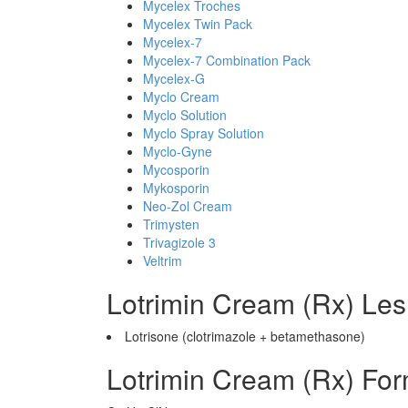
Mycelex Troches
Mycelex Twin Pack
Mycelex-7
Mycelex-7 Combination Pack
Mycelex-G
Myclo Cream
Myclo Solution
Myclo Spray Solution
Myclo-Gyne
Mycosporin
Mykosporin
Neo-Zol Cream
Trimysten
Trivagizole 3
Veltrim
Lotrimin Cream (Rx) Le
Lotrisone (clotrimazole + betamethasone)
Lotrimin Cream (Rx) Fo