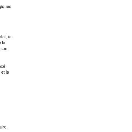
ngiques
stol, un
 la
 sont
ncé
 et la
ire,