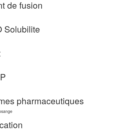
t de fusion
 Solubilite
t
gP
rmes pharmaceutiques
Losange
cation