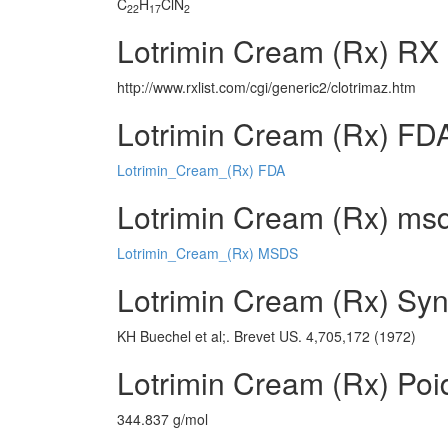
C
H
ClN
22
17
2
Lotrimin Cream (Rx) RX 
http://www.rxlist.com/cgi/generic2/clotrimaz.htm
Lotrimin Cream (Rx) FDA
Lotrimin_Cream_(Rx) FDA
Lotrimin Cream (Rx) msds
Lotrimin_Cream_(Rx) MSDS
Lotrimin Cream (Rx) Syn
KH Buechel et al;. Brevet US. 4,705,172 (1972)
Lotrimin Cream (Rx) Poi
344.837 g/mol