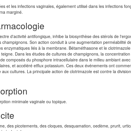
s et les infections vaginales, également utilisé dans les infections fo
zéma marginé.
armacologie
ctre d'activité antifongique, inhibe la biosynthèse des stérols de l'ergo
 champignons. Son action conduit à une augmentation perméabilité de
s enzymatiques liés à la membrane. Bétaméthasone et le clotrimazole
es teigne. Dans les études de cultures de champignons, la concentration
e de composés du phosphore intracellulaire dans le milieu ambiant avec
lulaires, et accéléré etflux potassium. Ces deux événements ont comme
ux cultures. La principale action de clotrimazole est contre la division
orption
orption minimale vaginale ou topique.
cite
 des picotements, des cloques, desquamation, oedème, prurit, urtica