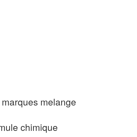
s marques melange
rmule chimique