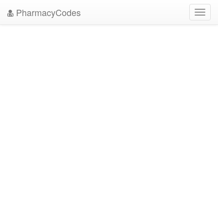
PharmacyCodes
Toggl
navig