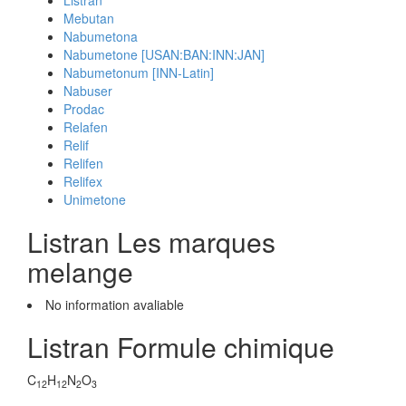
Listran
Mebutan
Nabumetona
Nabumetone [USAN:BAN:INN:JAN]
Nabumetonum [INN-Latin]
Nabuser
Prodac
Relafen
Relif
Relifen
Relifex
Unimetone
Listran Les marques
melange
No information avaliable
Listran Formule chimique
C
H
N
O
12
12
2
3