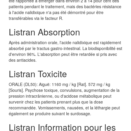
été rapportée à émerger dans environ 2 à 14 pour cent des
patients pendant le traitement, mais des bactéries résistance
à l'acide nalidixique n'a pas été démontré pour être
transférables via le facteur R.
Listran Absorption
Après administration orale, l'acide nalidixique est rapidement
absorbé par le tractus gastro-intestinal. La biodisponibilité est
d'environ 96%. L'absorption peut être retardée si pris avec
des antiacides.
Listran Toxicite
ORALE (DL50): Aiguë: 1160 mg / kg [Rat]. 572 mg / kg
[Souris]. Psychose toxique, convulsions, augmentation de la
pression intracrânienne, ou d'acidose métabolique peut
survenir chez les patients prenant plus que la dose
recommandée. Vomissements, nausées, et la léthargie peut
également se produire suivant le surdosage.
Listran Information pour les