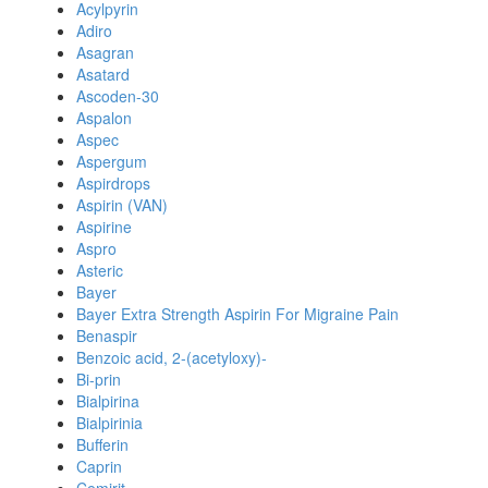
Acylpyrin
Adiro
Asagran
Asatard
Ascoden-30
Aspalon
Aspec
Aspergum
Aspirdrops
Aspirin (VAN)
Aspirine
Aspro
Asteric
Bayer
Bayer Extra Strength Aspirin For Migraine Pain
Benaspir
Benzoic acid, 2-(acetyloxy)-
Bi-prin
Bialpirina
Bialpirinia
Bufferin
Caprin