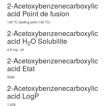
2-Acetoxybenzenecarboxylic
acid Point de fusion
o
o
135
C (boiling point 140
C)
2-Acetoxybenzenecarboxylic
acid H
O Solubilite
2
4,6 mg / ml
2-Acetoxybenzenecarboxylic
acid Etat
Solid
2-Acetoxybenzenecarboxylic
acid LogP
1.426