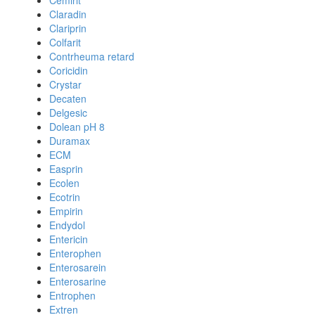
Cemirit
Claradin
Clariprin
Colfarit
Contrheuma retard
Coricidin
Crystar
Decaten
Delgesic
Dolean pH 8
Duramax
ECM
Easprin
Ecolen
Ecotrin
Empirin
Endydol
Entericin
Enterophen
Enterosarein
Enterosarine
Entrophen
Extren