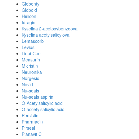
Globentyl
Globoid
Helicon
Idragin
Kyselina 2-acetoxybenzoova
Kyselina acetylsalicylova
Lemascorb
Levius
Liqui-Cee
Measurin
Micristin
Neuronika
Norgesic
Novid
Nu-seals
Nu-seals aspirin
O-Acetylsalicylic acid
O-accetylsalicylic acid
Persistin
Pharmacin
Pirseal
Planavit C