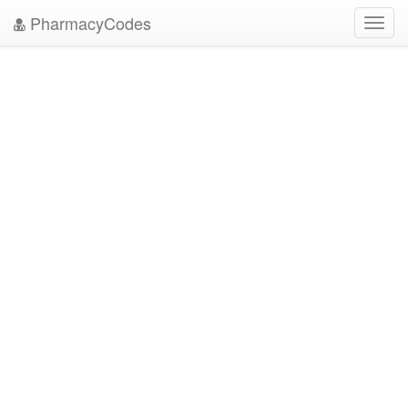
PharmacyCodes
Toggl
navig