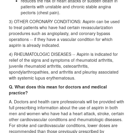
reduces the risk of heart attacks or sudden death in
patients with unstable and chronic stable angina
pectoris (chest pain).
3) OTHER CORONARY CONDITIONS: Aspirin can be used
to treat patients who have had certain revascularization
procedures such as angioplasty, and coronary bypass
operations -- if they have a vascular condition for which
aspirin is already indicated.
4) RHEUMATOLOGIC DISEASES -- Aspirin is indicated for
relief of the signs and symptoms of rheumatoid arthritis,
juvenile rheumatoid arthritis, osteoarthritis,
spondylarthropathies, and arthritis and pleurisy associated
with systemic lupus erythematosus.
Q. What does this mean for doctors and medical
practice?
A. Doctors and health care professionals will be provided with
full prescribing information about the use of aspirin in both
men and women who have had a heart attack, stroke, certain
other cardiovascular conditions and rheumatologic diseases.
For stroke and cardiovascular conditions, lower doses are
recommended than those previously prescribed by