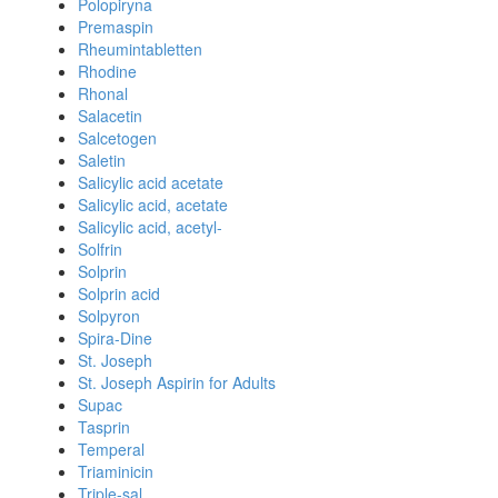
Polopiryna
Premaspin
Rheumintabletten
Rhodine
Rhonal
Salacetin
Salcetogen
Saletin
Salicylic acid acetate
Salicylic acid, acetate
Salicylic acid, acetyl-
Solfrin
Solprin
Solprin acid
Solpyron
Spira-Dine
St. Joseph
St. Joseph Aspirin for Adults
Supac
Tasprin
Temperal
Triaminicin
Triple-sal