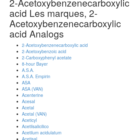
2-Acetoxybenzenecarboxylic
acid Les marques, 2-
Acetoxybenzenecarboxylic
acid Analogs
2-Acetoxybenzenecarboxylic acid
2-Acetoxybenzoic acid
2-Carboxyphenyl acetate
8-hour Bayer
A.S.A.
A.S.A. Empirin
ASA
ASA (VAN)
Acenterine
Acesal
Acetal
Acetal (VAN)
Aceticyl
Acetilsalicilico
Acetilum acidulatum
Acetisal