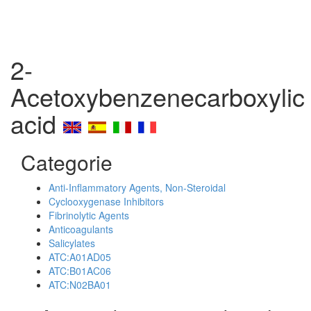
2-
Acetoxybenzenecarboxylic
acid
Categorie
Anti-Inflammatory Agents, Non-Steroidal
Cyclooxygenase Inhibitors
Fibrinolytic Agents
Anticoagulants
Salicylates
ATC:A01AD05
ATC:B01AC06
ATC:N02BA01