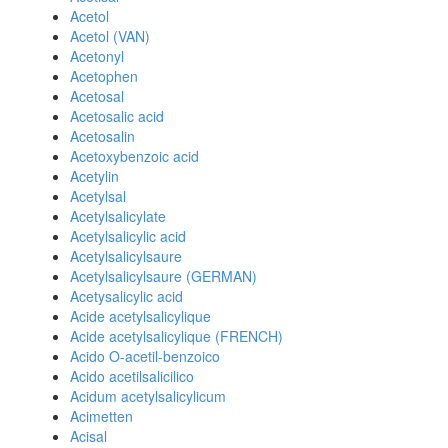
Acetol
Acetol (VAN)
Acetonyl
Acetophen
Acetosal
Acetosalic acid
Acetosalin
Acetoxybenzoic acid
Acetylin
Acetylsal
Acetylsalicylate
Acetylsalicylic acid
Acetylsalicylsaure
Acetylsalicylsaure (GERMAN)
Acetysalicylic acid
Acide acetylsalicylique
Acide acetylsalicylique (FRENCH)
Acido O-acetil-benzoico
Acido acetilsalicilico
Acidum acetylsalicylicum
Acimetten
Acisal