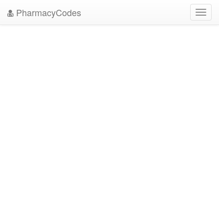
PharmacyCodes
Toggl
navig