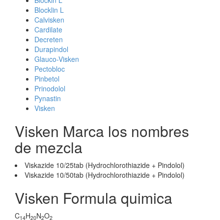
Blockin L
Blocklin L
Calvisken
Cardilate
Decreten
Durapindol
Glauco-Visken
Pectobloc
Pinbetol
Prinodolol
Pynastin
Visken
Visken Marca los nombres
de mezcla
Viskazide 10/25tab (Hydrochlorothiazide + Pindolol)
Viskazide 10/50tab (Hydrochlorothiazide + Pindolol)
Visken Formula quimica
C
H
N
O
14
20
2
2