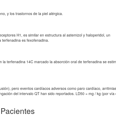
eno, y los trastornos de la piel alérgica.
eceptores H1, es similar en estructura al astemizol y haloperidol, un
la terfenadina es fexofenadina.
 la terfenadina 14C marcado la absorción oral de terfenadina se esti
usión), pero eventos cardíacos adversos como paro cardíaco, arritmia
ngación del intervalo QT han sido reportados. LD50 = mg / kg (por vía 
 Pacientes