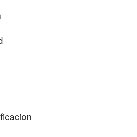
n
d
ficacion