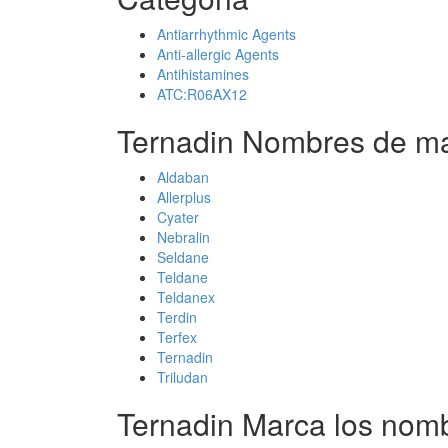
Antiarrhythmic Agents
Anti-allergic Agents
Antihistamines
ATC:R06AX12
Ternadin Nombres de ma
Aldaban
Allerplus
Cyater
Nebralin
Seldane
Teldane
Teldanex
Terdin
Terfex
Ternadin
Triludan
Ternadin Marca los nom