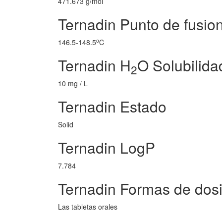
471.673 g/mol
Ternadin Punto de fusio
o
146.5-148.5
C
Ternadin H
O Solubilida
2
10 mg / L
Ternadin Estado
Solid
Ternadin LogP
7.784
Ternadin Formas de dosi
Las tabletas orales