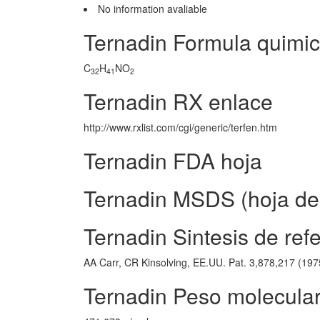
No information avaliable
Ternadin Formula quimi
C
H
NO
32
41
2
Ternadin RX enlace
http://www.rxlist.com/cgi/generic/terfen.htm
Ternadin FDA hoja
Ternadin MSDS (hoja de 
Ternadin Sintesis de ref
AA Carr, CR Kinsolving, EE.UU. Pat. 3,878,217 (197
Ternadin Peso molecula