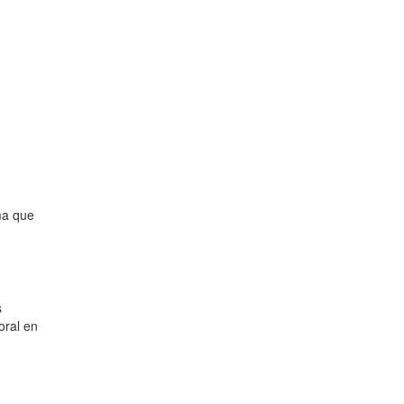
ma que
s
oral en