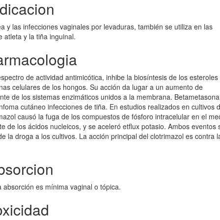
dicacion
ea y las infecciones vaginales por levaduras, también se utiliza en las
atleta y la tiña inguinal.
armacologia
pectro de actividad antimicótica, inhibe la biosíntesis de los esteroles
as celulares de los hongos. Su acción da lugar a un aumento de
ente de los sistemas enzimáticos unidos a la membrana. Betametasona
linfoma cutáneo infecciones de tiña. En estudios realizados en cultivos 
mazol causó la fuga de los compuestos de fósforo intracelular en el me
 de los ácidos nucleicos, y se aceleró etflux potasio. Ambos eventos 
 la droga a los cultivos. La acción principal del clotrimazol es contra l
bsorcion
a absorción es mínima vaginal o tópica.
xicidad