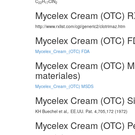
C
H
ClN
22
17
2
Mycelex Cream (OTC) R
http://www.rxlist.com/cgi/generic2/clotrimaz.htm
Mycelex Cream (OTC) F
Mycelex_Cream_(OTC) FDA
Mycelex Cream (OTC) M
materiales)
Mycelex_Cream_(OTC) MSDS
Mycelex Cream (OTC) Sin
KH Buechel et al,. EE.UU. Pat. 4,705,172 (1972)
Mycelex Cream (OTC) P