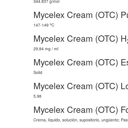
344.837 g/mol
Mycelex Cream (OTC) Pu
o
147-149
C
Mycelex Cream (OTC) H
29,84 mg / ml
Mycelex Cream (OTC) E
Solid
Mycelex Cream (OTC) L
5.98
Mycelex Cream (OTC) Fo
Crema, líquido, solución, supositorio, ungüento; Past