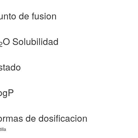
nto de fusion
O Solubilidad
2
stado
ogP
rmas de dosificacion
illa