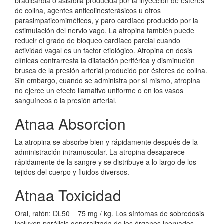
bradicardia o asistolia producida por la inyección de ésteres
de colina, agentes anticolinesterásicos u otros
parasimpaticomiméticos, y paro cardíaco producido por la
estimulación del nervio vago. La atropina también puede
reducir el grado de bloqueo cardíaco parcial cuando
actividad vagal es un factor etiológico. Atropina en dosis
clínicas contrarresta la dilatación periférica y disminución
brusca de la presión arterial producido por ésteres de colina.
Sin embargo, cuando se administra por sí mismo, atropina
no ejerce un efecto llamativo uniforme o en los vasos
sanguíneos o la presión arterial.
Atnaa Absorcion
La atropina se absorbe bien y rápidamente después de la
administración intramuscular. La atropina desaparece
rápidamente de la sangre y se distribuye a lo largo de los
tejidos del cuerpo y fluidos diversos.
Atnaa Toxicidad
Oral, ratón: DL50 = 75 mg / kg. Los síntomas de sobredosis
incluyen parálisis generalizada de los órganos inervados