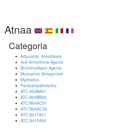
Atnaa
Categoria
Adjuvants, Anesthesia
Anti-Arrhythmia Agents
Bronchodilator Agents
Muscarinic Antagonists
Mydriatics
Parasympatholytics
ATC:A03BA01
ATC:A03BB02
ATC:N04AC01
ATC:N04AC30
ATC:S01FA01
ATC:S01FA05