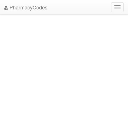
PharmacyCodes
Toggl
navig