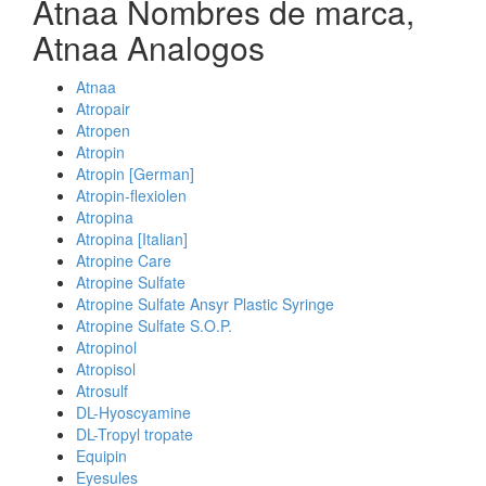
Atnaa Nombres de marca,
Atnaa Analogos
Atnaa
Atropair
Atropen
Atropin
Atropin [German]
Atropin-flexiolen
Atropina
Atropina [Italian]
Atropine Care
Atropine Sulfate
Atropine Sulfate Ansyr Plastic Syringe
Atropine Sulfate S.O.P.
Atropinol
Atropisol
Atrosulf
DL-Hyoscyamine
DL-Tropyl tropate
Equipin
Eyesules