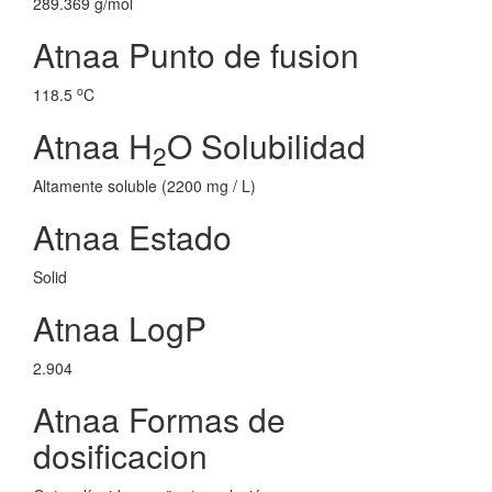
289.369 g/mol
Atnaa Punto de fusion
o
118.5
C
Atnaa H
O Solubilidad
2
Altamente soluble (2200 mg / L)
Atnaa Estado
Solid
Atnaa LogP
2.904
Atnaa Formas de
dosificacion