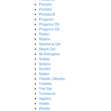
Primofol
Profoliol
Profoliol B
Progynon
Progynon Dh
Progynon-Dh
Ricifon
Ritsifon
Sandrena Gel
Sisare Gel
Sk-Estrogens
Soldep
Sotipox
Syndiol
Systen
Theelin, Dihydro-
Tradelia
Trial Sat
Trocosone
Vagifem
Vivelle
Zerella