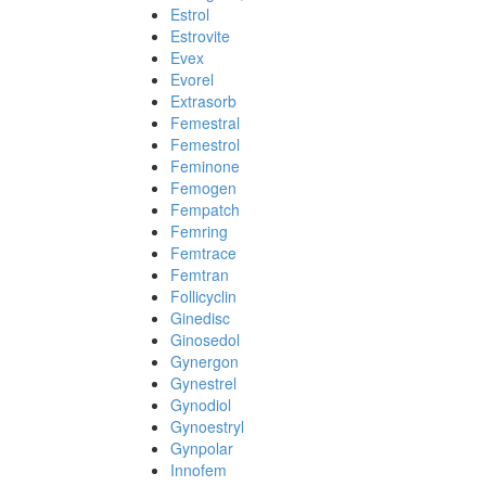
Estrol
Estrovite
Evex
Evorel
Extrasorb
Femestral
Femestrol
Feminone
Femogen
Fempatch
Femring
Femtrace
Femtran
Follicyclin
Ginedisc
Ginosedol
Gynergon
Gynestrel
Gynodiol
Gynoestryl
Gynpolar
Innofem