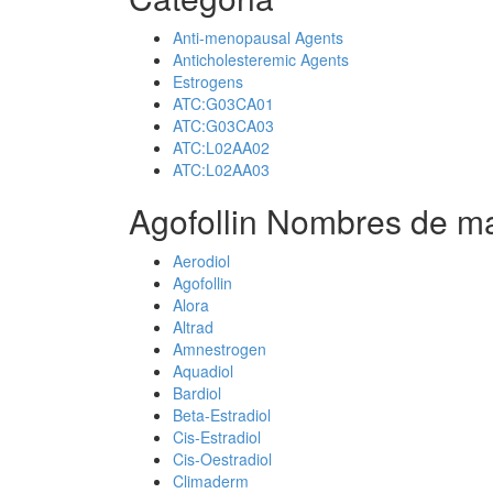
Anti-menopausal Agents
Anticholesteremic Agents
Estrogens
ATC:G03CA01
ATC:G03CA03
ATC:L02AA02
ATC:L02AA03
Agofollin Nombres de ma
Aerodiol
Agofollin
Alora
Altrad
Amnestrogen
Aquadiol
Bardiol
Beta-Estradiol
Cis-Estradiol
Cis-Oestradiol
Climaderm