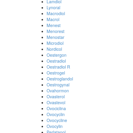
Lamdiol
Lynoral
Macrodiol
Macrol
Menest
Menorest
Menostar
Microdiol
Nordicol
Oestergon
Oestradiol
Oestradiol R
Oestrogel
Oestroglandol
Oestrogynal
Ovahormon
Ovasterol
Ovastevol
Ovociclina
Ovocyclin
Ovocycline
Ovocylin
Perlatanol