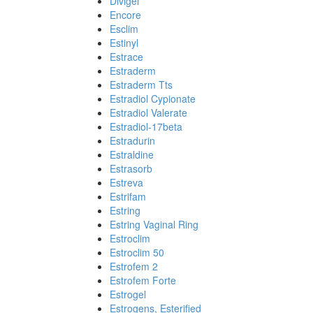
Divigel
Encore
Esclim
Estinyl
Estrace
Estraderm
Estraderm Tts
Estradiol Cypionate
Estradiol Valerate
Estradiol-17beta
Estradurin
Estraldine
Estrasorb
Estreva
Estrifam
Estring
Estring Vaginal Ring
Estroclim
Estroclim 50
Estrofem 2
Estrofem Forte
Estrogel
Estrogens, Esterified