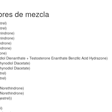
bres de mezcla
trel)
trel)
thindrone)
thindrone)
indrone)
indrone)
rone)
adiol Dienanthate + Testosterone Enanthate Benzilic Acid Hydrazone)
hynodiol Diacetate)
hynodiol Diacetate)
rel)
rel)
+ Norethindrone)
+ Norethindrone)
estrel))
l)