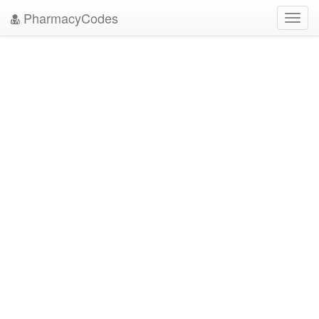
PharmacyCodes
Toggl
navig