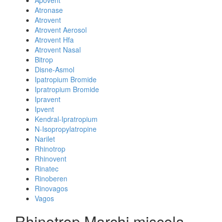
Apovent
Atronase
Atrovent
Atrovent Aerosol
Atrovent Hfa
Atrovent Nasal
Bitrop
Disne-Asmol
Ipatropium Bromide
Ipratropium Bromide
Ipravent
Ipvent
Kendral-Ipratropium
N-Isopropylatropine
Narilet
Rhinotrop
Rhinovent
Rinatec
Rinoberen
Rinovagos
Vagos
Rhinotrop Marchi miscela