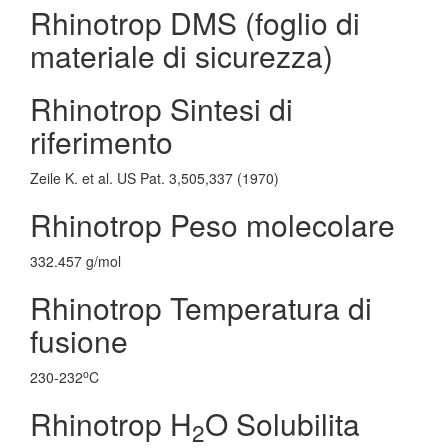
Rhinotrop DMS (foglio di
materiale di sicurezza)
Rhinotrop Sintesi di
riferimento
Zeile K. et al. US Pat. 3,505,337 (1970)
Rhinotrop Peso molecolare
332.457 g/mol
Rhinotrop Temperatura di
fusione
o
230-232
C
Rhinotrop H
O Solubilita
2