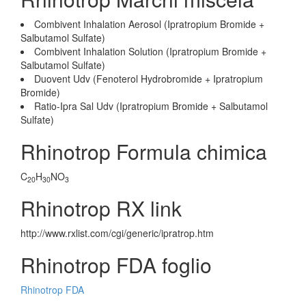
Combivent Inhalation Aerosol (Ipratropium Bromide +
Salbutamol Sulfate)
Combivent Inhalation Solution (Ipratropium Bromide +
Salbutamol Sulfate)
Duovent Udv (Fenoterol Hydrobromide + Ipratropium
Bromide)
Ratio-Ipra Sal Udv (Ipratropium Bromide + Salbutamol
Sulfate)
Rhinotrop Formula chimica
C
H
NO
20
30
3
Rhinotrop RX link
http://www.rxlist.com/cgi/generic/ipratrop.htm
Rhinotrop FDA foglio
Rhinotrop FDA