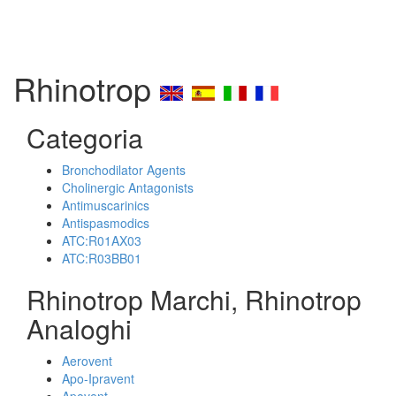
Rhinotrop
Categoria
Bronchodilator Agents
Cholinergic Antagonists
Antimuscarinics
Antispasmodics
ATC:R01AX03
ATC:R03BB01
Rhinotrop Marchi, Rhinotrop
Analoghi
Aerovent
Apo-Ipravent